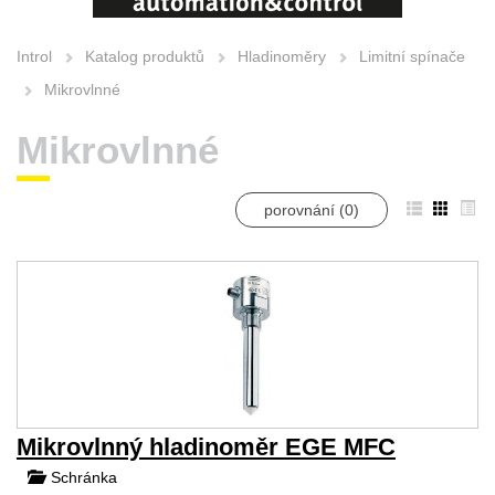
Introl
Katalog produktů
Hladinoměry
Limitní spínače
Mikrovlnné
Mikrovlnné
porovnání (
0
)
Mikrovlnný hladinoměr EGE MFC
Schránka