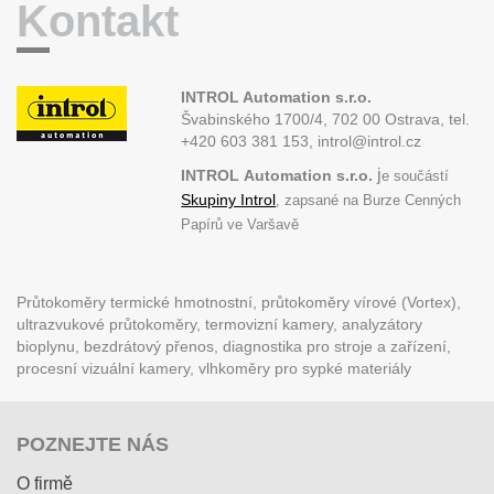
Kontakt
INTROL Automation s.r.o.
Švabinského 1700/4, 702 00 Ostrava,
tel.
+420 603 381 153, introl@introl.cz
j
INTROL
Automation s.r.o.
e součástí
Skupiny Introl
, zapsané na Burze Cenných
Papírů ve Varšavě
Průtokoměry termické hmotnostní, průtokoměry vírové (Vortex),
ultrazvukové průtokoměry, termovizní kamery, analyzátory
bioplynu, bezdrátový přenos, diagnostika pro stroje a zařízení,
procesní vizuální kamery, vlhkoměry pro sypké materiály
POZNEJTE NÁS
O firmě