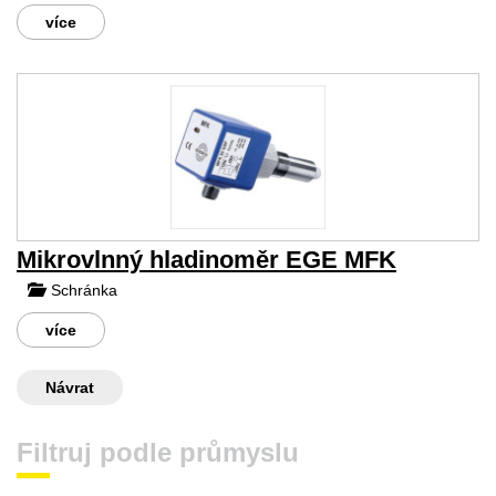
více
Mikrovlnný hladinoměr EGE MFK
Schránka
více
Návrat
Filtruj podle průmyslu