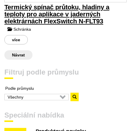
Termický spínač průtoku, hladiny a
teploty pro aplikace v jaderných
elektrárnách FlexSwitch N-FLT93
Schránka
více
Návrat
Filtruj podle průmyslu
Podle průmyslu
Speciální nabídka