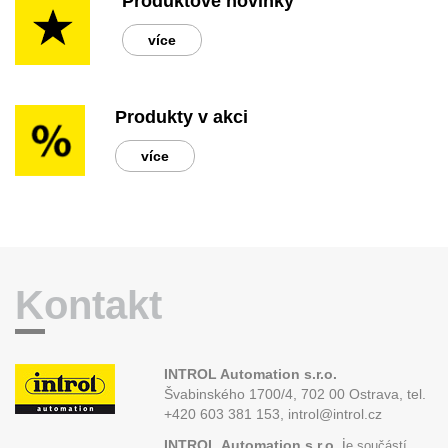
Produktové novinky
více
Produkty v akci
více
Kontakt
INTROL Automation s.r.o.
Švabinského 1700/4, 702 00 Ostrava,
tel.
+420 603 381 153, introl@introl.cz
j
INTROL
Automation s.r.o.
e součástí