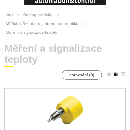
Introl
Katalog produktů
Měřicí zařízení pro jadernou energetiku
Měření a signalizace teploty
Měření a signalizace
teploty
porovnání (
0
)