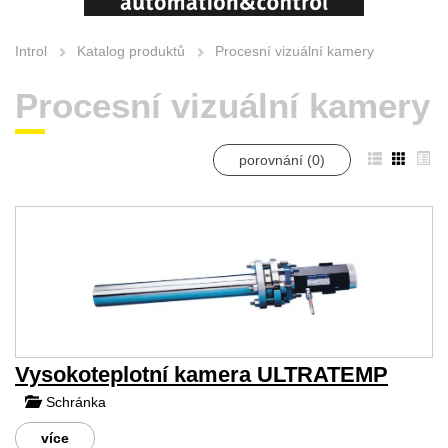
Introl
Katalog produktů
Procesní vizuální kamery
Procesní vizuální kamery
porovnání (
0
)
Vysokoteplotní kamera ULTRATEMP
Schránka
více