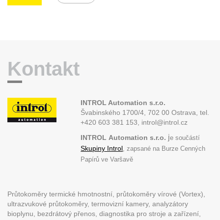
Kontakt
INTROL Automation s.r.o.
Švabinského 1700/4, 702 00 Ostrava,
tel.
+420 603 381 153, introl@introl.cz
j
INTROL
Automation s.r.o.
e součástí
Skupiny Introl
, zapsané na Burze Cenných
Papírů ve Varšavě
Průtokoměry termické hmotnostní, průtokoměry vírové (Vortex),
ultrazvukové průtokoměry, termovizní kamery, analyzátory
bioplynu, bezdrátový přenos, diagnostika pro stroje a zařízení,