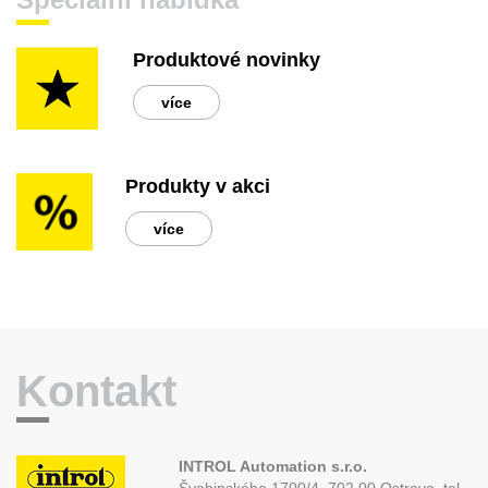
Produktové novinky
více
Produkty v akci
více
Kontakt
INTROL Automation s.r.o.
Švabinského 1700/4, 702 00 Ostrava,
tel.