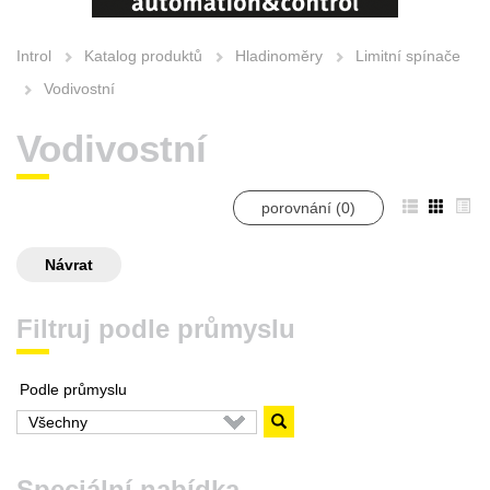
Introl
Katalog produktů
Hladinoměry
Limitní spínače
Vodivostní
Vodivostní
porovnání (
0
)
Návrat
Filtruj podle průmyslu
Podle průmyslu
Speciální nabídka