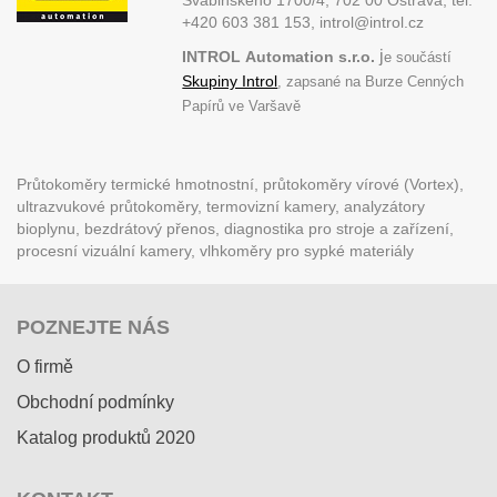
+420 603 381 153, introl@introl.cz
j
INTROL
Automation s.r.o.
e součástí
Skupiny Introl
, zapsané na Burze Cenných
Papírů ve Varšavě
Průtokoměry termické hmotnostní, průtokoměry vírové (Vortex),
ultrazvukové průtokoměry, termovizní kamery, analyzátory
bioplynu, bezdrátový přenos, diagnostika pro stroje a zařízení,
procesní vizuální kamery, vlhkoměry pro sypké materiály
POZNEJTE NÁS
O firmě
Obchodní podmínky
Katalog produktů 2020