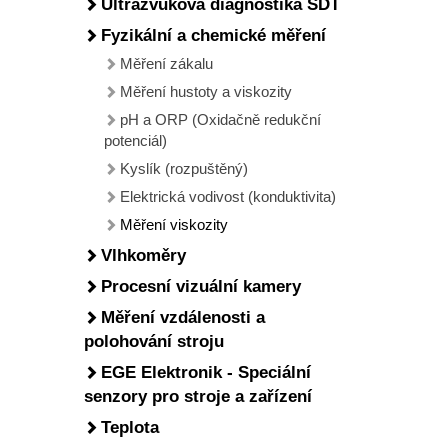
Ultrazvuková diagnostika SDT
Fyzikální a chemické měření
Měření zákalu
Měření hustoty a viskozity
pH a ORP (Oxidačně redukční
potenciál)
Kyslík (rozpuštěný)
Elektrická vodivost (konduktivita)
Měření viskozity
Vlhkoměry
Procesní vizuální kamery
Měření vzdálenosti a
polohování stroju
EGE Elektronik - Speciální
senzory pro stroje a zařízení
Teplota