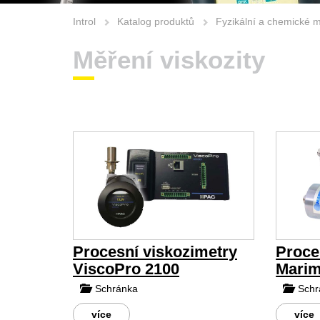
Introl
Katalog produktů
Fyzikální a chemické 
Měření viskozity
Procesní viskozimetry
Proce
ViscoPro 2100
Marim
Schránka
Schr
více
více