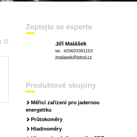
Zeptejte se experta
Jiří Malášek
tel.: 420603381153
jmalasek@introl.cz
Produktové skupiny
Měřicí zařízení pro jadernou
energetiku
Průtokoměry
Hladinoměry