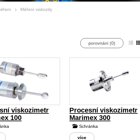
měření
Měření viskozity
porovnání (
0
)
sní viskozimetr
Procesní viskozimetr
ex 100
Marimex 300
ánka
Schránka
více