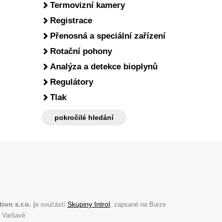
Termovizní kamery
Registrace
Přenosná a speciální zařízení
Rotační pohony
Analýza a detekce bioplynů
Regulátory
Tlak
pokročilé hledání
j
ion s.r.o.
Skupiny Introl
e součástí
, zapsané na Burze
 Varšavě