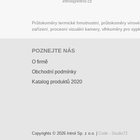
introl@introl.cz
Průtokoměry termické hmotnostní, průtokoměry vírové (
zařízení, procesní vizuální kamery, vlhkoměry pro syp
POZNEJTE NÁS
O firmě
Obchodní podmínky
Katalog produktů 2020
Copyrights © 2026 Introl Sp. z o.o. |
Code - Studio72