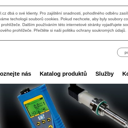
l.cz dbá o své klienty. Pro zajištění snadnosti, pohodlného odběru zasí
áme techologii souborů cookies. Pokud nechcete, aby byly soubory co
prohlížeče. Dalším používáním této internetové stránky vyjadřujete s
ového prohlížeče. Přečtěte si naši politiku ochrany soukromých údajů.
p
oznejte nás
Katalog produktů
Služby
Ko