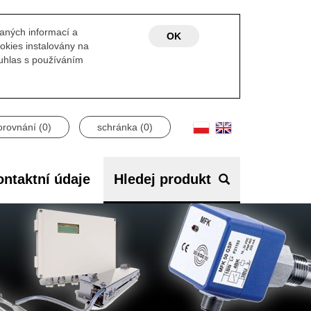
laných informací a
OK
okies instalovány na
ouhlas s používáním
orovnání (
0
)
schránka (
0
)
ntaktní údaje
Hledej produkt