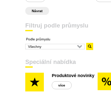
Návrat
Filtruj podle průmyslu
Podle průmyslu
Speciální nabídka
Produktové novinky
více