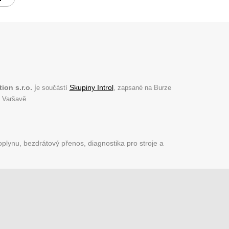
j
ion s.r.o.
Skupiny Introl
e součástí
, zapsané na Burze
 Varšavě
plynu, bezdrátový přenos, diagnostika pro stroje a