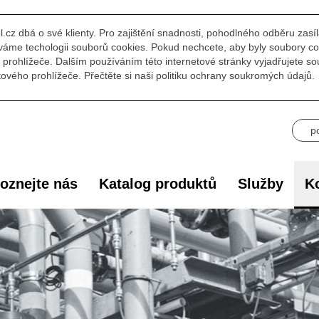
l.cz dbá o své klienty. Pro zajištění snadnosti, pohodlného odběru zasí
áme techologii souborů cookies. Pokud nechcete, aby byly soubory co
prohlížeče. Dalším používáním této internetové stránky vyjadřujete s
ového prohlížeče. Přečtěte si naši politiku ochrany soukromých údajů.
p
oznejte nás
Katalog produktů
Služby
Ko