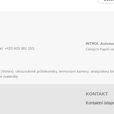
INTROL
Automat
tel. +420 603 381 153,
Cenných Papírů ve
Vortex), ultrazvukové průtokoměry, termovizní kamery, analyzátory bio
ké materiály
KONTAKT
Kontaktní údaje