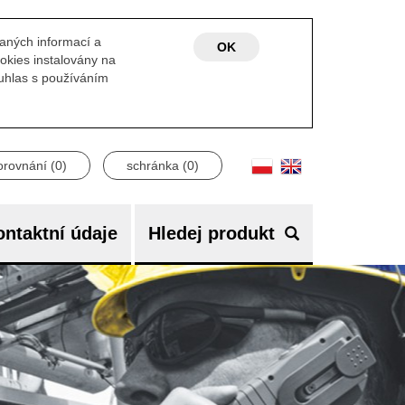
laných informací a
OK
okies instalovány na
ouhlas s používáním
orovnání (
0
)
schránka (
0
)
ntaktní údaje
Hledej produkt