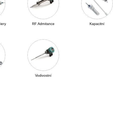
iery
RF Admitance
Kapacitní
Vodivostní