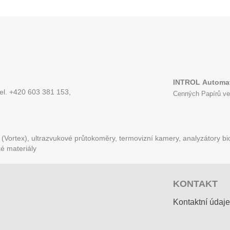
INTROL
Automat
tel. +420 603 381 153,
Cenných Papírů ve
Vortex), ultrazvukové průtokoměry, termovizní kamery, analyzátory bio
ké materiály
KONTAKT
Kontaktní údaje