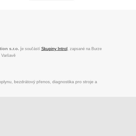
j
ion s.r.o.
Skupiny Introl
e součástí
, zapsané na Burze
 Varšavě
plynu, bezdrátový přenos, diagnostika pro stroje a