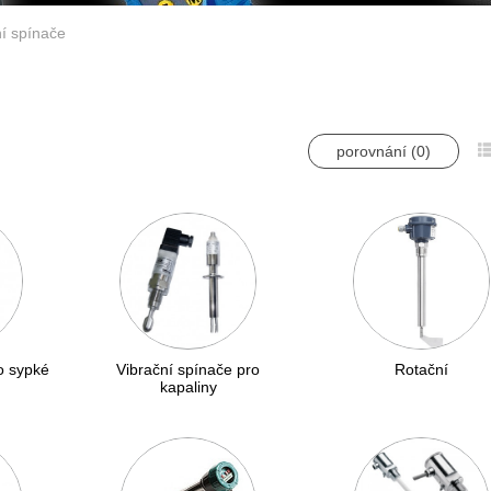
ní spínače
porovnání (
0
)
o sypké
Vibrační spínače pro
Rotační
kapaliny