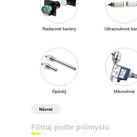
Radarové bariery
Ultrazvukové bar
Optický
Mikrovlnné
Návrat
Filtruj podle průmyslu