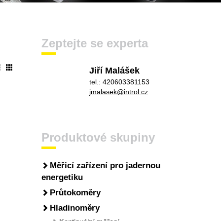
Zeptejte se experta
Jiří Malášek
tel.: 420603381153
jmalasek@introl.cz
Produktové skupiny
Měřicí zařízení pro jadernou
energetiku
Průtokoměry
Hladinoměry