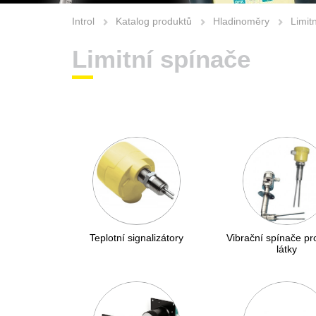
Introl
Katalog produktů
Hladinoměry
Limit
Limitní spínače
Teplotní signalizátory
Vibrační spínače pr
látky