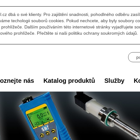
l.cz dbá o své klienty. Pro zajištění snadnosti, pohodlného odběru zasí
áme techologii souborů cookies. Pokud nechcete, aby byly soubory co
prohlížeče. Dalším používáním této internetové stránky vyjadřujete s
ového prohlížeče. Přečtěte si naši politiku ochrany soukromých údajů.
p
oznejte nás
Katalog produktů
Služby
Ko