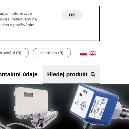
laných informací a
OK
okies instalovány na
ouhlas s používáním
orovnání (
0
)
schránka (
0
)
ntaktní údaje
Hledej produkt