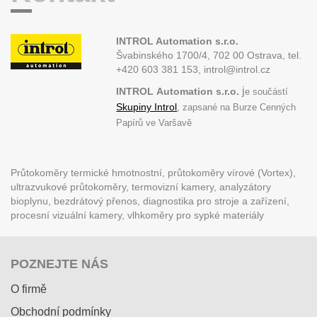
INTROL Automation s.r.o.
Švabinského 1700/4, 702 00 Ostrava,
tel.
+420 603 381 153, introl@introl.cz
j
INTROL
Automation s.r.o.
e součástí
Skupiny Introl
, zapsané na Burze Cenných
Papírů ve Varšavě
Průtokoměry termické hmotnostní, průtokoměry vírové (Vortex),
ultrazvukové průtokoměry, termovizní kamery, analyzátory
bioplynu, bezdrátový přenos, diagnostika pro stroje a zařízení,
procesní vizuální kamery, vlhkoměry pro sypké materiály
POZNEJTE NÁS
O firmě
Obchodní podmínky