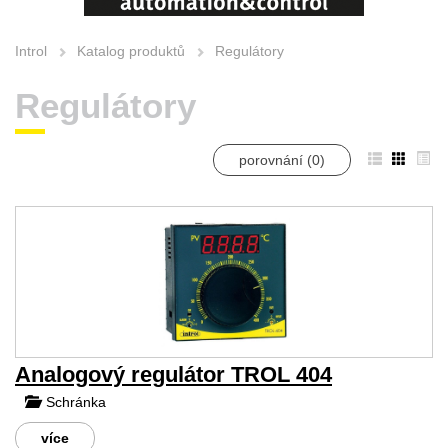
Introl
Katalog produktů
Regulátory
Regulátory
porovnání (
0
)
Analogový regulátor TROL 404
Schránka
více