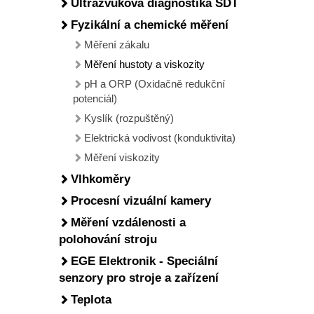
Ultrazvuková diagnostika SDT
Fyzikální a chemické měření
Měření zákalu
Měření hustoty a viskozity
pH a ORP (Oxidačně redukční
potenciál)
Kyslík (rozpuštěný)
Elektrická vodivost (konduktivita)
Měření viskozity
Vlhkoměry
Procesní vizuální kamery
Měření vzdálenosti a
polohování stroju
EGE Elektronik - Speciální
senzory pro stroje a zařízení
Teplota