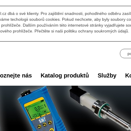
l.cz dbá o své klienty. Pro zajištění snadnosti, pohodlného odběru zasí
áme techologii souborů cookies. Pokud nechcete, aby byly soubory co
prohlížeče. Dalším používáním této internetové stránky vyjadřujete s
ového prohlížeče. Přečtěte si naši politiku ochrany soukromých údajů.
p
oznejte nás
Katalog produktů
Služby
Ko