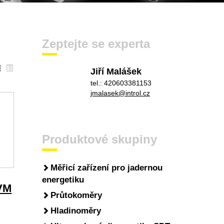
Zeptejte se experta
Jiří Malášek
tel.: 420603381153
jmalasek@introl.cz
Produktové skupiny
Měřicí zařízení pro jadernou
energetiku
DVM
Průtokoměry
Hladinoměry