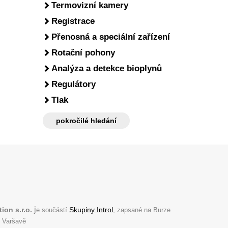
Termovizní kamery
Registrace
Přenosná a speciální zařízení
Rotační pohony
Analýza a detekce bioplynů
Regulátory
Tlak
pokročilé hledání
j
ion s.r.o.
Skupiny Introl
e součástí
, zapsané na Burze
 Varšavě