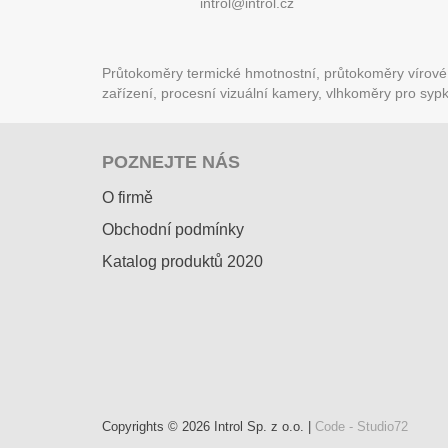
introl@introl.cz
Průtokoměry termické hmotnostní, průtokoměry vírové (
zařízení, procesní vizuální kamery, vlhkoměry pro syp
POZNEJTE NÁS
O firmě
Obchodní podmínky
Katalog produktů 2020
Copyrights © 2026 Introl Sp. z o.o. |
Code - Studio72