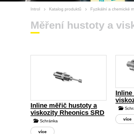
Introl
Katalog produktů
Fyzikální a chemické 
Měření hustoty a vis
Inline
visko
Inline měřič hustoty a
Schr
viskozity Rheonics SRD
více
Schránka
více