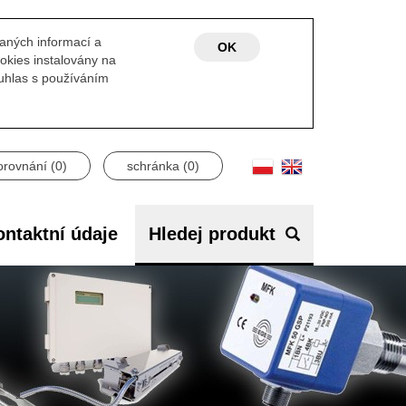
laných informací a
OK
okies instalovány na
ouhlas s používáním
orovnání (
0
)
schránka (
0
)
ntaktní údaje
Hledej produkt