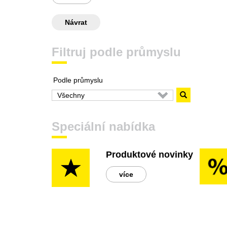
Návrat
Filtruj podle průmyslu
Podle průmyslu
Speciální nabídka
Produktové novinky
více