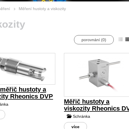
měření
Měření hustoty a viskozity
kozity
porovnání (
0
)
 měřič hustoty a
zity Rheonics DVP
Měřič hustoty a
ánka
viskozity Rheonics 
Schránka
více