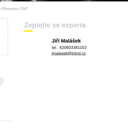
ity Rheonics DVP
Zeptejte se experta
Jiří Malášek
tel.: 420603381153
jmalasek@introl.cz