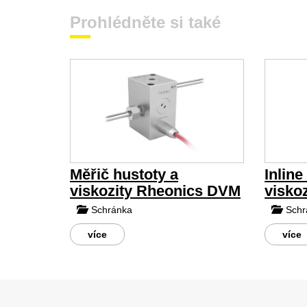
Prohlédněte si také
Měřič hustoty a
Inline
viskozity Rheonics DVM
visko
Schránka
Schr
více
více