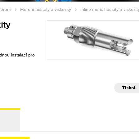
měření
Měření hustoty a viskozity
Inline měřič hustoty a viskoz
ity
dnou instalací pro
Tiskni