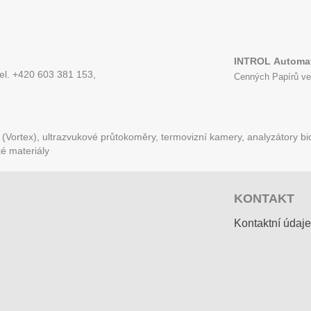
INTROL
Automat
tel. +420 603 381 153,
Cenných Papírů ve
Vortex), ultrazvukové průtokoměry, termovizní kamery, analyzátory bio
ké materiály
KONTAKT
Kontaktní údaje