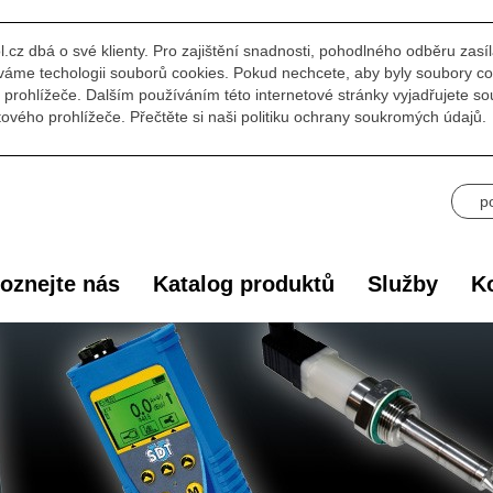
l.cz dbá o své klienty. Pro zajištění snadnosti, pohodlného odběru zasí
áme techologii souborů cookies. Pokud nechcete, aby byly soubory co
prohlížeče. Dalším používáním této internetové stránky vyjadřujete s
ového prohlížeče. Přečtěte si naši politiku ochrany soukromých údajů.
p
oznejte nás
Katalog produktů
Služby
Ko