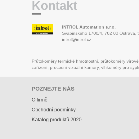
Kontakt
INTROL Automation s.r.o.
Švabinského 1700/4, 702 00 Ostrava,
introl@introl.cz
Průtokoměry termické hmotnostní, průtokoměry vírové (
zařízení, procesní vizuální kamery, vlhkoměry pro syp
POZNEJTE NÁS
O firmě
Obchodní podmínky
Katalog produktů 2020