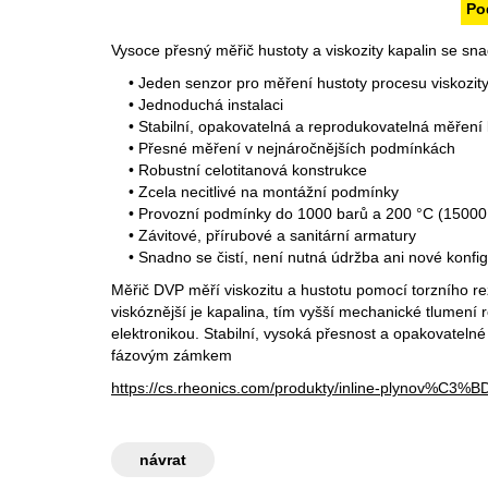
Po
Vysoce přesný měřič hustoty a viskozity kapalin se s
• Jeden senzor pro měření hustoty procesu viskozity 
• Jednoduchá instalaci
• Stabilní, opakovatelná a reprodukovatelná měření 
• Přesné měření v nejnáročnějších podmínkách
• Robustní celotitanová konstrukce
• Zcela necitlivé na montážní podmínky
• Provozní podmínky do 1000 barů a 200 °C (15000 
• Závitové, přírubové a sanitární armatury
• Snadno se čistí, není nutná údržba ani nové konfi
Měřič DVP měří viskozitu a hustotu pomocí torzního re
viskóznější je kapalina, tím vyšší mechanické tlumen
elektronikou. Stabilní, vysoká přesnost a opakovateln
fázovým zámkem
https://cs.rheonics.com/produkty/inline-plynov%
návrat