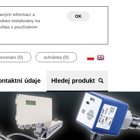
laných informací a
OK
okies instalovány na
ouhlas s používáním
orovnání (
0
)
schránka (
0
)
ntaktní údaje
Hledej produkt