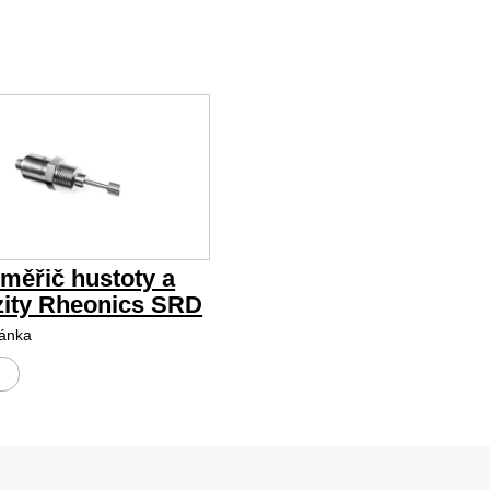
 měřič hustoty a
zity Rheonics SRD
ánka