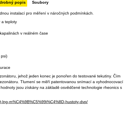
drobný popis
Soubory
nadnou instalací pro měření v náročných podmínkách.
a teploty
kapalinách v reálném čase
psi)
gurace
zonátoru, jehož jeden konec je ponořen do testované tekutiny. Čím
í rezonátoru. Tlumení se měří patentovanou snímací a vyhodnocovací
é hodnoty jsou získány na základě osvědčené technologie rheonics s
C3%BD-lng-m%C4%9B%C5%99i%C4%8D-hustoty-dvp/