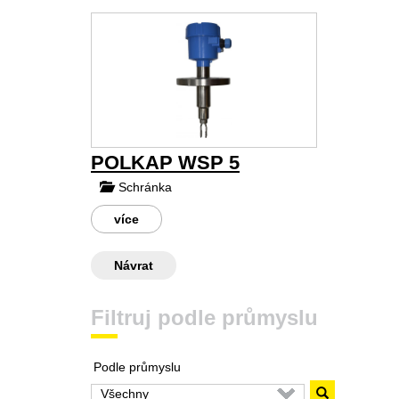
POLKAP WSP 5
Schránka
více
Návrat
Filtruj podle průmyslu
Podle průmyslu