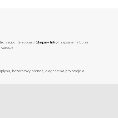
j
ion s.r.o.
Skupiny Introl
e součástí
, zapsané na Burze
 Varšavě
plynu, bezdrátový přenos, diagnostika pro stroje a