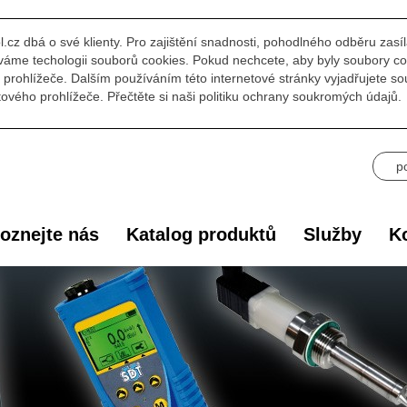
l.cz dbá o své klienty. Pro zajištění snadnosti, pohodlného odběru zasí
áme techologii souborů cookies. Pokud nechcete, aby byly soubory co
prohlížeče. Dalším používáním této internetové stránky vyjadřujete s
ového prohlížeče. Přečtěte si naši politiku ochrany soukromých údajů.
p
oznejte nás
Katalog produktů
Služby
Ko