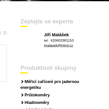
Zeptejte se experta
Jiří Malášek
tel.: 420603381153
jmalasek@introl.cz
Produktové skupiny
Měřicí zařízení pro jadernou
energetiku
Průtokoměry
Hladinoměry