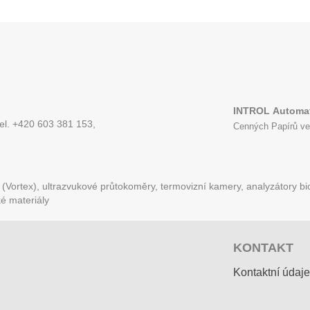
INTROL
Automat
tel. +420 603 381 153,
Cenných Papírů ve
Vortex), ultrazvukové průtokoměry, termovizní kamery, analyzátory bio
ké materiály
KONTAKT
Kontaktní údaje