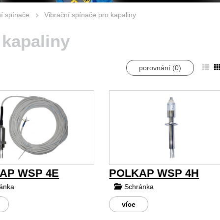
ní spínače
Vibrační spínače pro kapaliny
 kapaliny
porovnání (
0
)
AP WSP 4E
POLKAP WSP 4H
ánka
Schránka
více