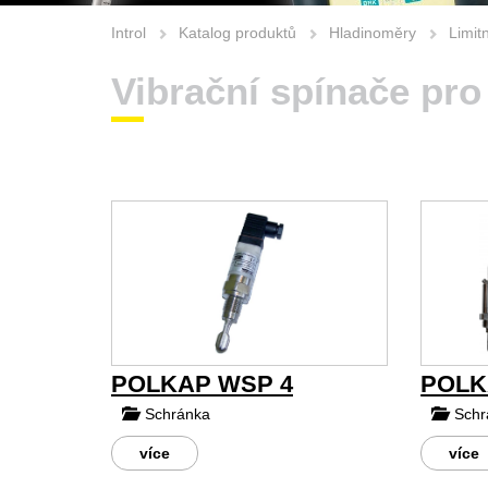
Introl
Katalog produktů
Hladinoměry
Limit
Vibrační spínače pro
POLKAP WSP 4
POLK
Schránka
Schr
více
více