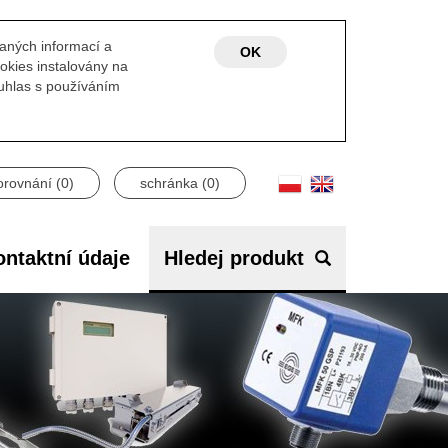
laných informací a
OK
okies instalovány na
ouhlas s používáním
orovnání (
0
)
schránka (
0
)
ntaktní údaje
Hledej produkt