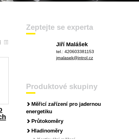
Zeptejte se experta
Jiří Malášek
tel.: 420603381153
jmalasek@introl.cz
Produktové skupiny
Měřicí zařízení pro jadernou
o
energetiku
ch
Průtokoměry
Hladinoměry