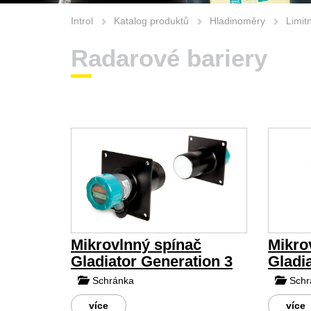
Introl
Katalog produktů
Hladinoměry
Limit
Radarové bariery
Mikrovlnný spínač
Mikro
Gladiator Generation 3
Gladi
Schránka
Schr
více
více