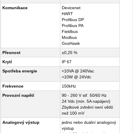
Komunikace
Devicenet
HART
Profibus DP
Profibus PA
Fieldbus
Modbus
GosHawk
Přesnost
±0,25 %
Krytí
IP 67
Spotřeba energie
<10VA @ 240Vac
<10W @ 24Vdc
Frekvence
150kHz
Provozní napětí
90 - 260 V stř. 50/60 Hz
24 Vdc (min. 5A napájení)
Zbytkové zvlnění není větší
než 100 mV
Analogový výstup
jedno nebo duální analogový
výstup