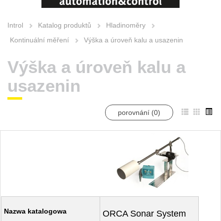
Introl
Katalog produktů
Hladinoměry
Kontinuální měření
Výška a úroveň kalu a usazenin
Výška a úroveň kalu a
usazenin
porovnání (
0
)
Nazwa katalogowa
ORCA Sonar System