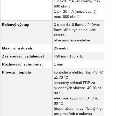
1 x 4-20 mA (izolovaný) max.
600 ohmů
1 x 4-20 mA (neizolovaný)
max. 600 ohmů
Reléový výstup
3 x s.p.d.t. 0,5amp / 240Vac
formulář c. typ neindukční
zátěže
plně programovatelné
Maximální dosah
25 metrů
Zaslepovací vzdálenost
450 mm: 150 kHz
Rozlišovací schopnost
1 mm
Provozní teplota
kontrolní á elektronika: -40 °C
až 70 °C
sonarový snímač FRP ze
skleněných vláken: -40 °C až
80 °C
elektronický pohon: 0 °C až
80 °C
(doporučujeme vyhřívaný kryt
pro prostředí s nulovou