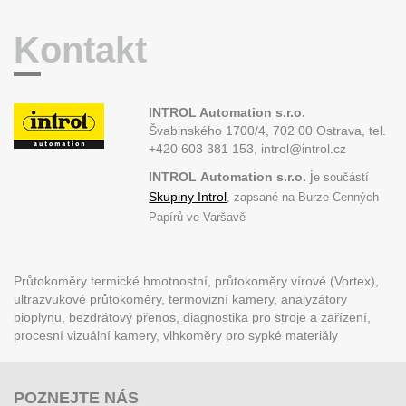
Kontakt
INTROL Automation s.r.o.
Švabinského 1700/4, 702 00 Ostrava,
tel.
+420 603 381 153, introl@introl.cz
j
INTROL
Automation s.r.o.
e součástí
Skupiny Introl
, zapsané na Burze Cenných
Papírů ve Varšavě
Průtokoměry termické hmotnostní, průtokoměry vírové (Vortex),
ultrazvukové průtokoměry, termovizní kamery, analyzátory
bioplynu, bezdrátový přenos, diagnostika pro stroje a zařízení,
procesní vizuální kamery, vlhkoměry pro sypké materiály
POZNEJTE NÁS