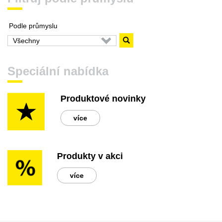
Podle průmyslu
Speciální nabídka
Produktové novinky
více
Produkty v akci
více