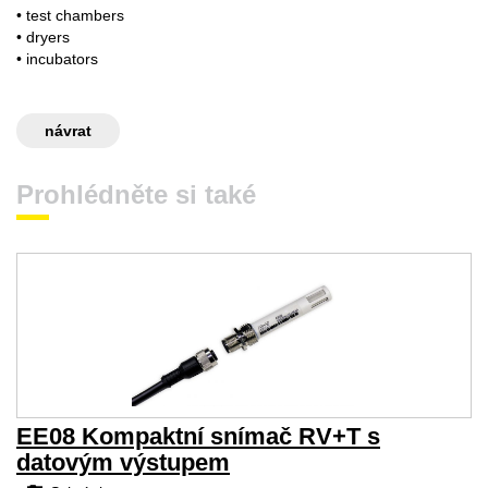
• test chambers
• dryers
• incubators
návrat
Prohlédněte si také
EE08 Kompaktní snímač RV+T s
datovým výstupem