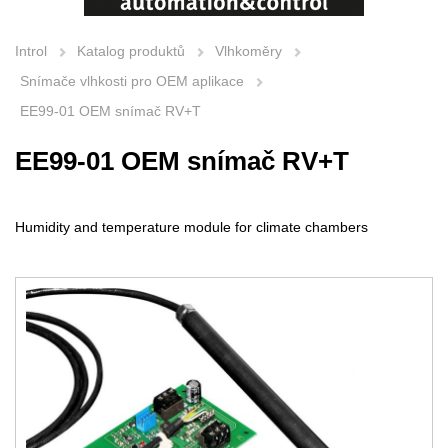
Introl
Katalog produktů
Vlhkoměry
Snímače vlhkosti pro OEM aplikace
EE99-01 OEM snímač RV+T
EE99-01 OEM snímač RV+T
Humidity and temperature module for climate chambers