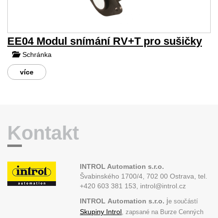
EE04 Modul snímání RV+T pro sušičky
Schránka
více
Kontakt
INTROL Automation s.r.o.
Švabinského 1700/4, 702 00 Ostrava,
tel.
+420 603 381 153, introl@introl.cz
j
INTROL
Automation s.r.o.
e součástí
Skupiny Introl
, zapsané na Burze Cenných