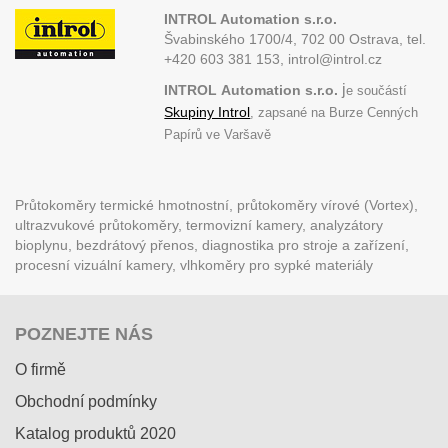
INTROL Automation s.r.o.
Švabinského 1700/4, 702 00 Ostrava,
tel.
+420 603 381 153, introl@introl.cz
j
INTROL
Automation s.r.o.
e součástí
Skupiny Introl
, zapsané na Burze Cenných
Papírů ve Varšavě
Průtokoměry termické hmotnostní, průtokoměry vírové (Vortex),
ultrazvukové průtokoměry, termovizní kamery, analyzátory
bioplynu, bezdrátový přenos, diagnostika pro stroje a zařízení,
procesní vizuální kamery, vlhkoměry pro sypké materiály
POZNEJTE NÁS
O firmě
Obchodní podmínky
Katalog produktů 2020