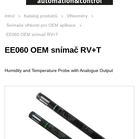
Introl
Katalog produktů
Vlhkoměry
Snímače vlhkosti pro OEM aplikace
EE060 OEM snímač RV+T
EE060 OEM snímač RV+T
Humidity and Temperature Probe with Analogue Output