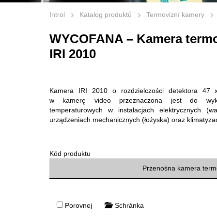
Introl
Katalog produktů
Termovizní kamery
WYCOFANA – Kamera termo
IRI 2010
Kamera IRI 2010 o rozdzielczości detektora 47
w kamerę video przeznaczona jest do wykr
temperaturowych w instalacjach elektrycznych (wa
urządzeniach mechanicznych (łożyska) oraz klimatyzacj
Kód produktu
Przenośna kamera termo
Porovnej
Schránka