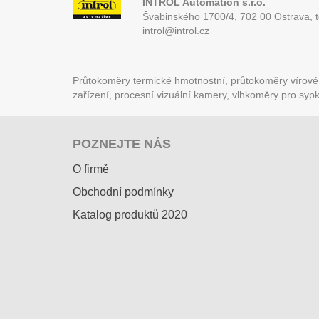
INTROL Automation s.r.o.
Švabinského 1700/4, 702 00 Ostrava,
introl@introl.cz
Průtokoměry termické hmotnostní, průtokoměry vírové (
zařízení, procesní vizuální kamery, vlhkoměry pro syp
POZNEJTE NÁS
O firmě
Obchodní podmínky
Katalog produktů 2020