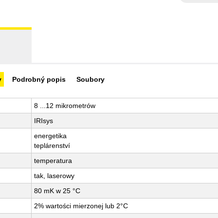
y
Podrobný popis
Soubory
8 ...12 mikrometrów
IRIsys
energetika
teplárenství
temperatura
tak, laserowy
80 mK w 25 °C
2% wartości mierzonej lub 2°C