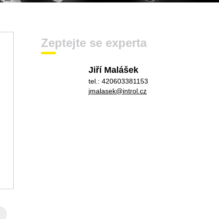
Zeptejte se experta
Jiří Malášek
tel.: 420603381153
jmalasek@introl.cz