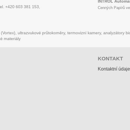
INTROL
Automat
tel. +420 603 381 153,
Cenných Papírů ve
Vortex), ultrazvukové průtokoměry, termovizní kamery, analyzátory bio
ké materiály
KONTAKT
Kontaktní údaje