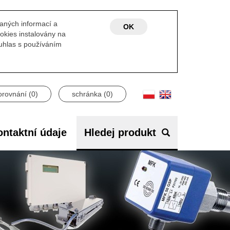
laných informací a
OK
okies instalovány na
ouhlas s používáním
orovnání (
0
)
schránka (
0
)
ntaktní údaje
Hledej produkt