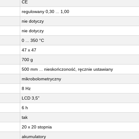
CE
regulowany 0,30 ... 1,00
nie dotyczy
nie dotyczy
0 ... 350 °C
47 x 47
700 g
500 mm ... nieskończoność, ręcznie ustawiany
mikrobolometryczny
8 Hz
LCD 3,5"
6 h
tak
20 x 20 stopnia
akumulatory