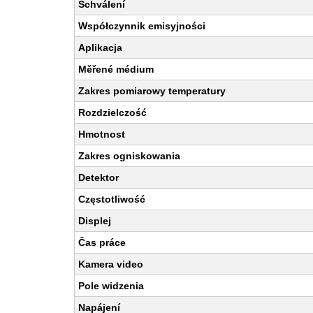
Schválení
Współczynnik emisyjności
Aplikacja
Měřené médium
Zakres pomiarowy temperatury
Rozdzielczość
Hmotnost
Zakres ogniskowania
Detektor
Częstotliwość
Displej
Čas práce
Kamera video
Pole widzenia
Napájení