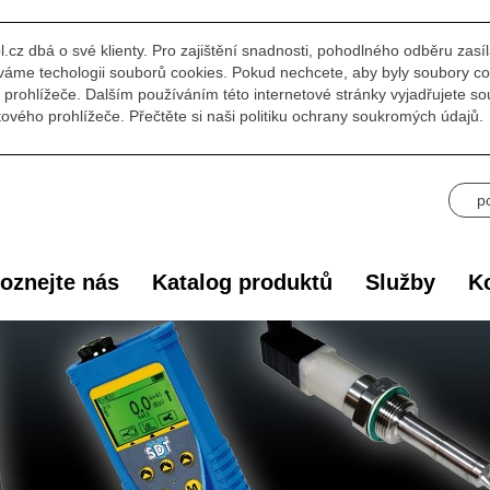
l.cz dbá o své klienty. Pro zajištění snadnosti, pohodlného odběru zasí
áme techologii souborů cookies. Pokud nechcete, aby byly soubory co
prohlížeče. Dalším používáním této internetové stránky vyjadřujete s
ového prohlížeče. Přečtěte si naši politiku ochrany soukromých údajů.
p
oznejte nás
Katalog produktů
Služby
Ko