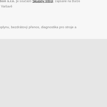
j
ion s.r.o.
Skupiny Introl
e součástí
, zapsané na Burze
 Varšavě
plynu, bezdrátový přenos, diagnostika pro stroje a