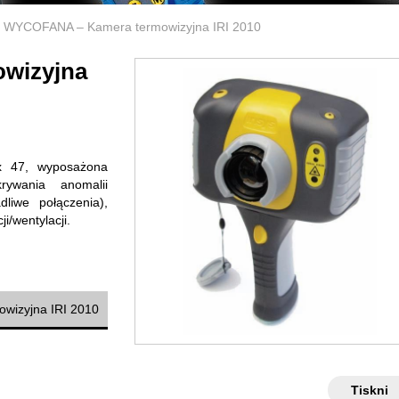
WYCOFANA – Kamera termowizyjna IRI 2010
wizyjna
 x 47, wyposażona
ywania anomalii
dliwe połączenia),
i/wentylacji.
wizyjna IRI 2010
Tiskni