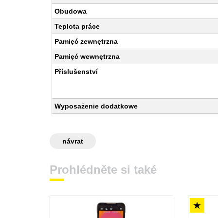
Obudowa
Teplota práce
Pamięć zewnętrzna
Pamięć wewnętrzna
Příslušenství
Wyposażenie dodatkowe
návrat
Prohlédněte si také