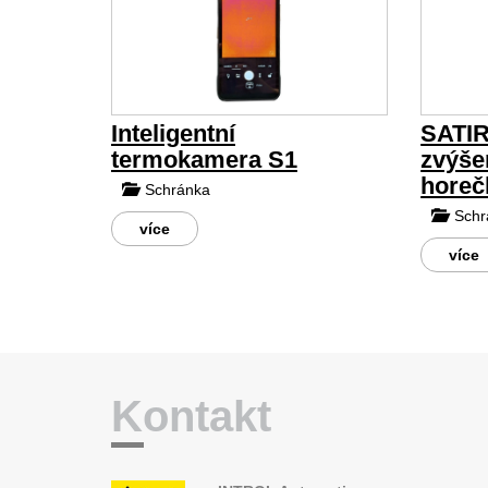
Inteligentní
SATIR
termokamera S1
zvýše
horeč
Schránka
Schr
více
více
Kontakt