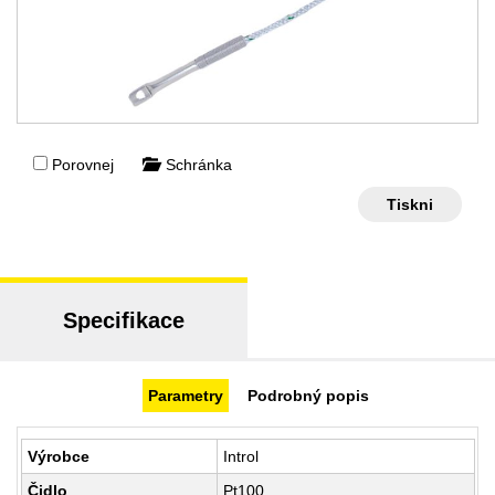
Porovnej
Schránka
Tiskni
Specifikace
Parametry
Podrobný popis
Výrobce
Introl
Čidlo
Pt100