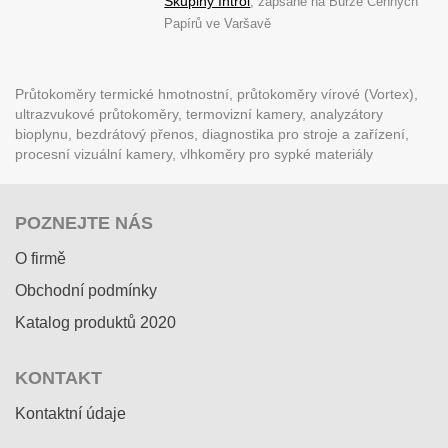
Skupiny Introl
, zapsané na Burze Cenných
Papírů ve Varšavě
Průtokoměry termické hmotnostní, průtokoměry vírové (Vortex),
ultrazvukové průtokoměry, termovizní kamery, analyzátory
bioplynu, bezdrátový přenos, diagnostika pro stroje a zařízení,
procesní vizuální kamery, vlhkoměry pro sypké materiály
POZNEJTE NÁS
O firmě
Obchodní podmínky
Katalog produktů 2020
KONTAKT
Kontaktní údaje