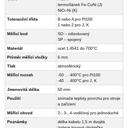
termočlánek Fe-CuNi (J)
NiCr-Ni (K)
Toleranční třída
B nebo A pro Pt100
1 nebo 2 pro J, K
Měřící bod
SO – odizolovaný
SP – spojený
Materiál
ocel 1.4541 do 700°C
Průměr měřící vložky
6 mm
Tlak
atmosférický
Měřící rozsah
-50 … 400°C pro Pt100
-40 … 400°C pro J, K
Jmenovitá délka
50 mm
Použití
snímače teploty povrchu pro stroje
a zařízení
Měřící obvod
2-, 3-, 4-vodičový pro jednoduché
Poznámky
délka kabelu 1,5 m dvojitá
izolace kovová chránička