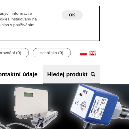
laných informací a
OK
okies instalovány na
ouhlas s používáním
orovnání (
0
)
schránka (
0
)
ntaktní údaje
Hledej produkt