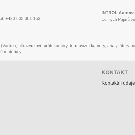
INTROL
Automat
tel. +420 603 381 153,
Cenných Papírů ve
Vortex), ultrazvukové průtokoměry, termovizní kamery, analyzátory bio
ké materiály
KONTAKT
Kontaktní údaje