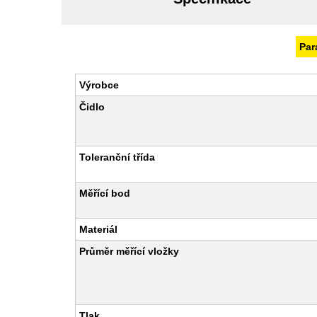
Par
Výrobce
Čidlo
Toleranční třída
Měřící bod
Materiál
Průměr měřící vložky
Tlak