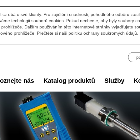
l.cz dbá o své klienty. Pro zajištění snadnosti, pohodlného odběru zasí
áme techologii souborů cookies. Pokud nechcete, aby byly soubory co
prohlížeče. Dalším používáním této internetové stránky vyjadřujete s
ového prohlížeče. Přečtěte si naši politiku ochrany soukromých údajů.
p
oznejte nás
Katalog produktů
Služby
Ko