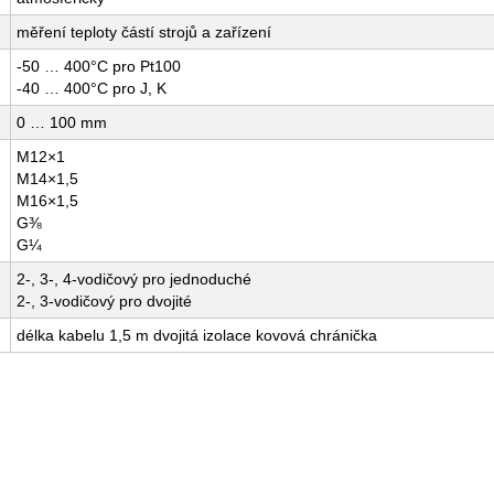
měření teploty částí strojů a zařízení
-50 … 400°C pro Pt100
-40 … 400°C pro J, K
0 … 100 mm
M12×1
M14×1,5
M16×1,5
G⅜
G¼
2-, 3-, 4-vodičový pro jednoduché
2-, 3-vodičový pro dvojité
délka kabelu 1,5 m dvojitá izolace kovová chránička