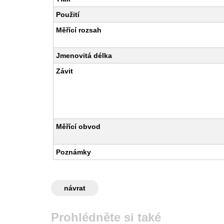
Použití
Měřící rozsah
Jmenovitá délka
Závit
Měřící obvod
Poznámky
návrat
Prohlédněte si také