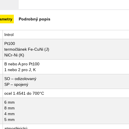
ametry
Podrobný popis
Introl
Pt100
termočlánek Fe-CuNi (J)
NiCr-Ni (K)
B nebo A pro Pt100
1 nebo 2 pro J, K
SO – odizolovaný
SP – spojený
ocel 1.4541 do 700°C
6 mm
8 mm
4 mm
5 mm
atmosférický