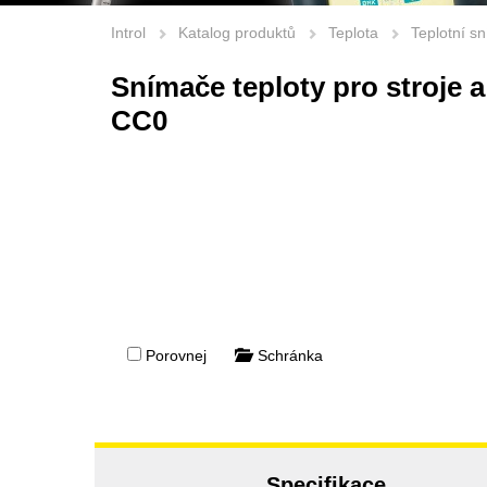
Introl
Katalog produktů
Teplota
Teplotní s
Snímače teploty pro stroje a
CC0
Porovnej
Schránka
Specifikace