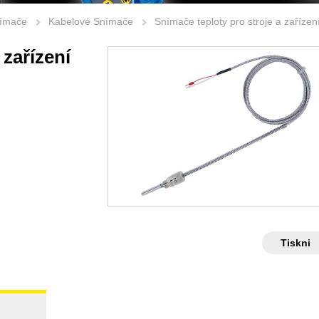
nímače
Kabelové Snímače
Snímače teploty pro stroje a zaříze
 zařízení
Tiskni