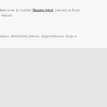
j
ion s.r.o.
Skupiny Introl
e součástí
, zapsané na Burze
 Varšavě
plynu, bezdrátový přenos, diagnostika pro stroje a