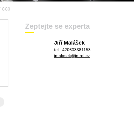
ní CC0
Zeptejte se experta
Jiří Malášek
tel.: 420603381153
jmalasek@introl.cz