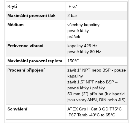
Krytí
IP 67
Maximální provozní tlak
2 bar
Médium
všechny kapaliny
pevné látky
prášek
Frekvence vibrací
kapaliny 425 Hz
pevné látky 80 Hz
Maximální provozní teplota
150°C
Procesní připojení
závit 1" NPT nebo BSP - pouze
kapaliny
závit 1,5" NPT nebo BSP –
pevné látky / prášky
50 mm (2") příruba (k dispozici
jsou vzory ANSI, DIN nebo JIS)
Schválení
ATEX Grp II Cat 3 GD T75°C
IP67 Tamb -40°C to 65°C