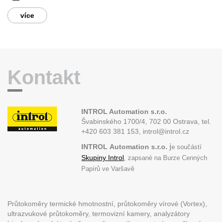
více
Kontakt
INTROL Automation s.r.o.
Švabinského 1700/4, 702 00 Ostrava,
tel.
+420 603 381 153, introl@introl.cz
j
INTROL
Automation s.r.o.
e součástí
Skupiny Introl
, zapsané na Burze Cenných
Papírů ve Varšavě
Průtokoměry termické hmotnostní, průtokoměry vírové (Vortex),
ultrazvukové průtokoměry, termovizní kamery, analyzátory