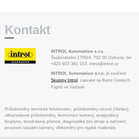
Kontakt
INTROL Automation s.r.o.
Švabinského 1700/4, 702 00 Ostrava,
tel.
+420 603 381 153, introl@introl.cz
j
INTROL
Automation s.r.o.
e součástí
Skupiny Introl
, zapsané na Burze Cenných
Papírů ve Varšavě
Průtokoměry termické hmotnostní, průtokoměry vírové (Vortex),
ultrazvukové průtokoměry, termovizní kamery, analyzátory
bioplynu, bezdrátový přenos, diagnostika pro stroje a zařízení,
procesní vizuální kamery, vlhkoměry pro sypké materiály