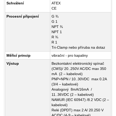
Schválení
ATEX
CE
Procesní připojení
G ¾
G 1
NPT ¾
NPT 1
R ¾
R 1
Tri-Clamp nebo příruba na dotaz
Měřicí princip
vibrační - pro kapaliny
Výstup
Bezkontakní elektronický spínač
(CMS)/ 20..250V AC/DC max 350
mA (2 – kabelové)
PNP+NPN / 10..30VDC max 0.2A
(3/4 – kabelové)
Analogový 8mA/16mA /
11..36VDC (2 – kabelové)
NAMUR (IEC 60947) /8.2 VDC (2 –
kabelové)
Relé (DPDT) max 2 A/ 20.250 V
AC/DC (4-9 – kabelové)