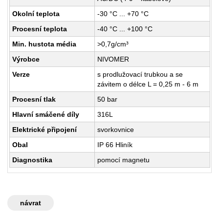
Okolní teplota
-30 °C ... +70 °C
Procesní teplota
-40 °C ... +100 °C
Min. hustota média
>0,7g/cm³
Výrobce
NIVOMER
Verze
s prodlužovací trubkou a se
závitem o délce L = 0,25 m - 6 m
Procesní tlak
50 bar
Hlavní smáčené díly
316L
Elektrické připojení
svorkovnice
Obal
IP 66 Hliník
Diagnostika
pomocí magnetu
návrat