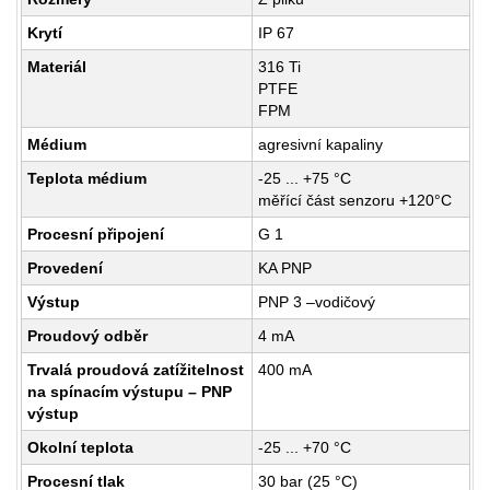
Krytí
IP 67
Materiál
316 Ti
PTFE
FPM
Médium
agresivní kapaliny
Teplota médium
-25 ... +75 °C
měřící část senzoru +120°C
Procesní připojení
G 1
Provedení
KA PNP
Výstup
PNP 3 –vodičový
Proudový odběr
4 mA
Trvalá proudová zatížitelnost
400 mA
na spínacím výstupu – PNP
výstup
Okolní teplota
-25 ... +70 °C
Procesní tlak
30 bar (25 °C)