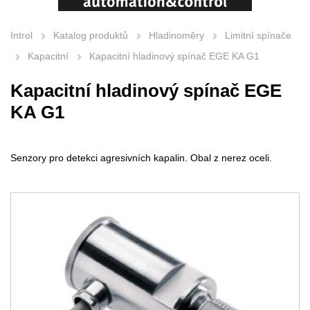
Introl
Katalog produktů
Hladinoměry
Limitní spínače
Kapacitní
Kapacitní hladinový spínač EGE KA G1
Kapacitní hladinový spínač EGE
KA G1
Senzory pro detekci agresivních kapalin. Obal z nerez oceli.