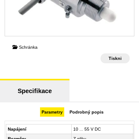
Schránka
Tiskni
Specifikace
Parametry
Podrobný popis
Napájení
10 ... 55 V DC
Rozměry
Z pliku