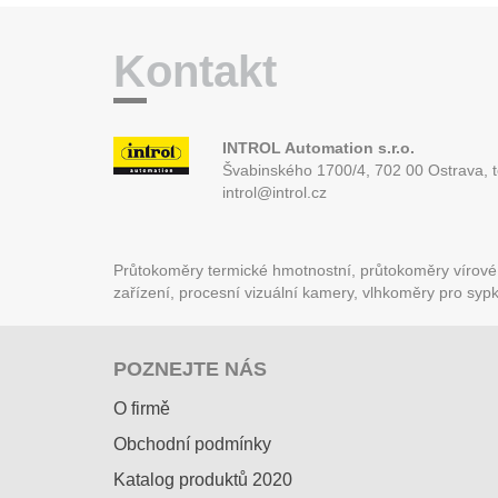
Kontakt
INTROL Automation s.r.o.
Švabinského 1700/4, 702 00 Ostrava,
introl@introl.cz
Průtokoměry termické hmotnostní, průtokoměry vírové (
zařízení, procesní vizuální kamery, vlhkoměry pro syp
POZNEJTE NÁS
O firmě
Obchodní podmínky
Katalog produktů 2020