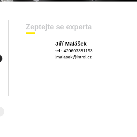
Zeptejte se experta
Jiří Malášek
tel.: 420603381153
jmalasek@introl.cz