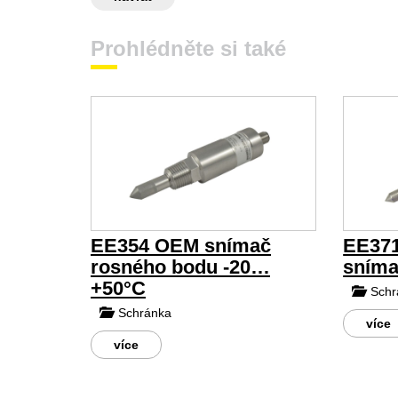
Prohlédněte si také
EE354 OEM snímač
EE371
rosného bodu -20…
sníma
+50°C
Schr
Schránka
více
více