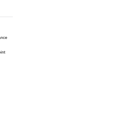
ance
int