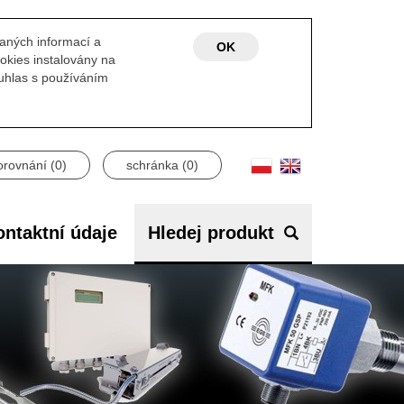
laných informací a
OK
okies instalovány na
ouhlas s používáním
orovnání (
0
)
schránka (
0
)
ntaktní údaje
Hledej produkt