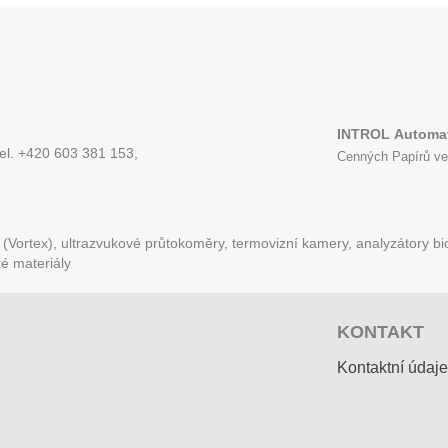
INTROL
Automat
tel. +420 603 381 153,
Cenných Papírů ve
Vortex), ultrazvukové průtokoměry, termovizní kamery, analyzátory bio
ké materiály
KONTAKT
Kontaktní údaje