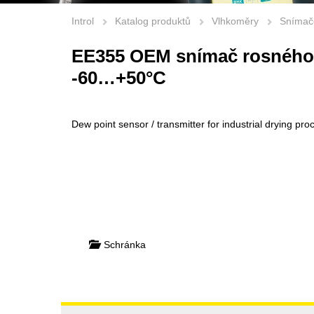
Introl
Katalog produktů
Vlhkoměry
Snímač
EE355 OEM snímač rosného
-60…+50°C
Dew point sensor / transmitter for industrial drying pr
Schránka