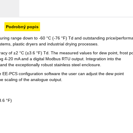
Podrobný popis
uring range down to -60 °C (-76 °F) Td and outstanding price/perform
stems, plastic dryers and industrial drying processes.
racy of ±2 °C (±3.6 °F) Td. The measured values for dew point, frost po
g 4-20 mA and a digital Modbus RTU output. Integration into the
nd the exceptionally robust stainless steel enclosure.
 EE-PCS configuration software the user can adjust the dew point
e scaling of the analogue output.
3.6 °F)