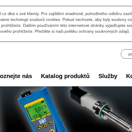
l.cz dbá o své klienty. Pro zajištění snadnosti, pohodlného odběru zasí
áme techologii souborů cookies. Pokud nechcete, aby byly soubory co
prohlížeče. Dalším používáním této internetové stránky vyjadřujete s
ového prohlížeče. Přečtěte si naši politiku ochrany soukromých údajů.
p
oznejte nás
Katalog produktů
Služby
Ko