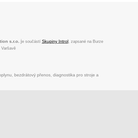
j
ion s.r.o.
Skupiny Introl
e součástí
, zapsané na Burze
 Varšavě
plynu, bezdrátový přenos, diagnostika pro stroje a