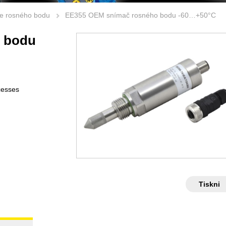
e rosného bodu
EE355 OEM snímač rosného bodu -60…+50°C
 bodu
ocesses
Tiskni