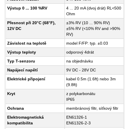
Výstup 0 ... 100 %RV
4 ... 20 mA (dvoj drát) RL<500
Ohm
Přesnost při 20°C (68°F),
±3% RV (10 ... 90% RV)
12V DC
±5% RV (<10% RV and >90%
RV)
Závislost na teplotě
model F/FP: typ. ±0.03
Výstup teploty
odporový 4drát
Typ T-senzoru
na objednávku
Napájecí napětí
9V DC - 28V DC
Elektrické připojení
kabel 0.5m (1.6ft) nebo 3m
(9.8ft)
Kryt
z polykarbonátu
IP65
Ochrana
membránový filtr, síťkový filtr
Elektromagnetická
EN61326-1
kompatibilita
EN61326-2-3