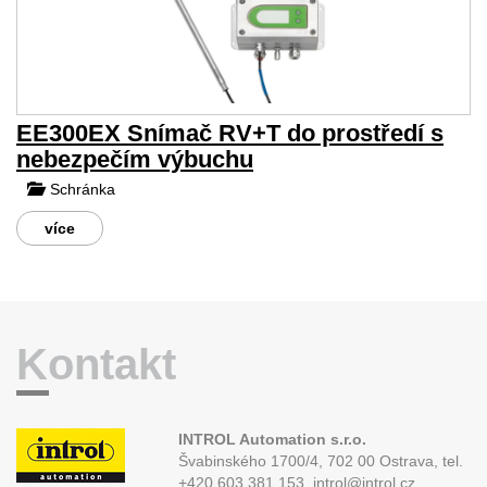
EE300EX Snímač RV+T do prostředí s
nebezpečím výbuchu
Schránka
více
Kontakt
INTROL Automation s.r.o.
Švabinského 1700/4, 702 00 Ostrava,
tel.
+420 603 381 153, introl@introl.cz