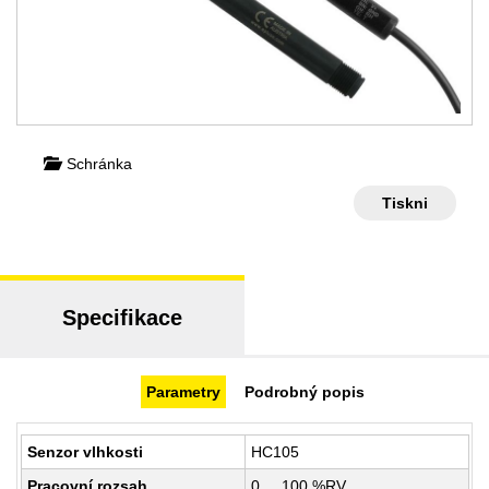
Schránka
Tiskni
Specifikace
Parametry
Podrobný popis
Senzor vlhkosti
HC105
Pracovní rozsah
0 ... 100 %RV