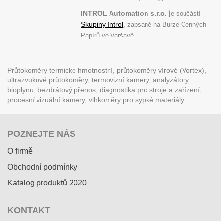
j
INTROL
Automation s.r.o.
e součástí
Skupiny Introl
, zapsané na Burze Cenných
Papírů ve Varšavě
Průtokoměry termické hmotnostní, průtokoměry vírové (Vortex),
ultrazvukové průtokoměry, termovizní kamery, analyzátory
bioplynu, bezdrátový přenos, diagnostika pro stroje a zařízení,
procesní vizuální kamery, vlhkoměry pro sypké materiály
POZNEJTE NÁS
O firmě
Obchodní podmínky
Katalog produktů 2020
KONTAKT