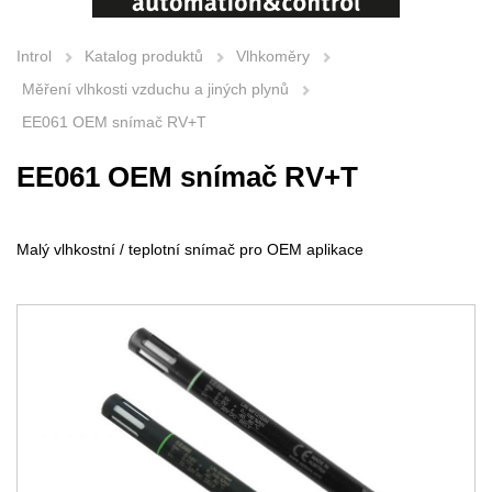
Introl
Katalog produktů
Vlhkoměry
Měření vlhkosti vzduchu a jiných plynů
EE061 OEM snímač RV+T
EE061 OEM snímač RV+T
Malý vlhkostní / teplotní snímač pro OEM aplikace