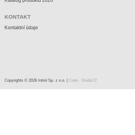
Katalog produktů 2020
KONTAKT
Kontaktní údaje
Copyrights © 2026 Introl Sp. z o.o. |
Code - Studio72