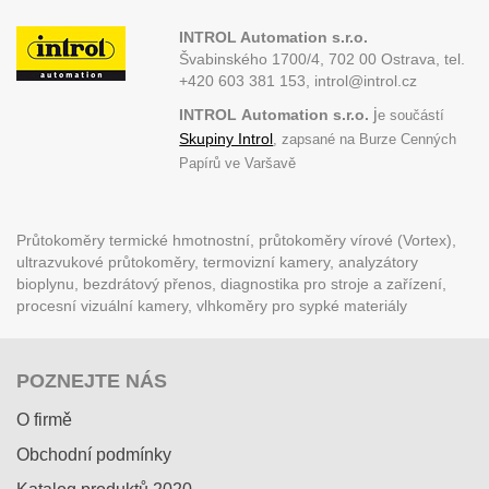
INTROL Automation s.r.o.
Švabinského 1700/4, 702 00 Ostrava,
tel.
+420 603 381 153, introl@introl.cz
j
INTROL
Automation s.r.o.
e součástí
Skupiny Introl
, zapsané na Burze Cenných
Papírů ve Varšavě
Průtokoměry termické hmotnostní, průtokoměry vírové (Vortex),
ultrazvukové průtokoměry, termovizní kamery, analyzátory
bioplynu, bezdrátový přenos, diagnostika pro stroje a zařízení,
procesní vizuální kamery, vlhkoměry pro sypké materiály
POZNEJTE NÁS
O firmě
Obchodní podmínky