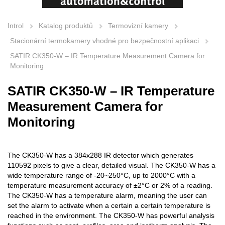
Introl
Katalog produktů
Termovizní kamery
Stacionární termokamery vhodné pro bezpečnostní aplikaci
SATIR CK350-W – IR Temperature Measurement Camera for
Monitoring
SATIR CK350-W – IR Temperature
Measurement Camera for
Monitoring
The CK350-W has a 384x288 IR detector which generates
110592 pixels to give a clear, detailed visual. The CK350-W has a
wide temperature range of -20~250°C, up to 2000°C with a
temperature measurement accuracy of ±2°C or 2% of a reading.
The CK350-W has a temperature alarm, meaning the user can
set the alarm to activate when a certain a certain temperature is
reached in the environment. The CK350-W has powerful analysis