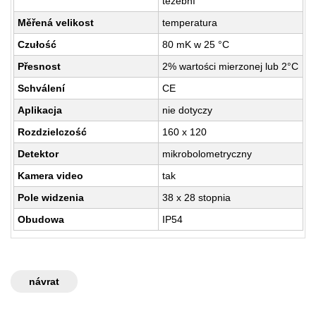
těžební
Měřená velikost
temperatura
Czułość
80 mK w 25 °C
Přesnost
2% wartości mierzonej lub 2°C
Schválení
CE
Aplikacja
nie dotyczy
Rozdzielczość
160 x 120
Detektor
mikrobolometryczny
Kamera video
tak
Pole widzenia
38 x 28 stopnia
Obudowa
IP54
návrat