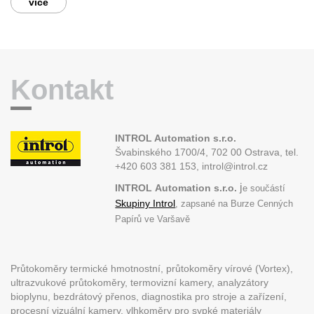
více
Kontakt
INTROL Automation s.r.o.
Švabinského 1700/4, 702 00 Ostrava,
tel.
+420 603 381 153, introl@introl.cz
j
INTROL
Automation s.r.o.
e součástí
Skupiny Introl
, zapsané na Burze Cenných
Papírů ve Varšavě
Průtokoměry termické hmotnostní, průtokoměry vírové (Vortex),
ultrazvukové průtokoměry, termovizní kamery, analyzátory
bioplynu, bezdrátový přenos, diagnostika pro stroje a zařízení,
procesní vizuální kamery, vlhkoměry pro sypké materiály