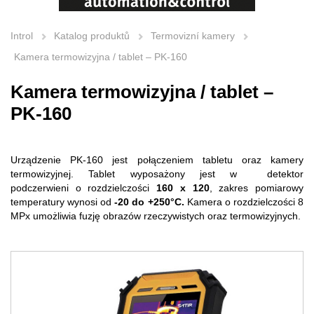
Introl
Katalog produktů
Termovizní kamery
Kamera termowizyjna / tablet – PK-160
Kamera termowizyjna / tablet –
PK-160
Urządzenie PK-160 jest połączeniem tabletu oraz kamery
termowizyjnej. Tablet wyposażony jest w detektor
podczerwieni o rozdzielczości
160 x 120
, zakres pomiarowy
temperatury wynosi od
-20 do +250°C.
Kamera o rozdzielczości 8
MPx umożliwia fuzję obrazów rzeczywistych oraz termowizyjnych.