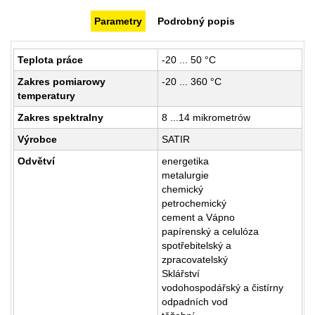
Parametry
Podrobný popis
Teplota práce
-20 ... 50 °C
Zakres pomiarowy
-20 ... 360 °C
temperatury
Zakres spektralny
8 ...14 mikrometrów
Výrobce
SATIR
Odvětví
energetika
metalurgie
chemický
petrochemický
cement a Vápno
papírenský a celulóza
spotřebitelský a
zpracovatelský
Sklářství
vodohospodářský a čistírny
odpadních vod