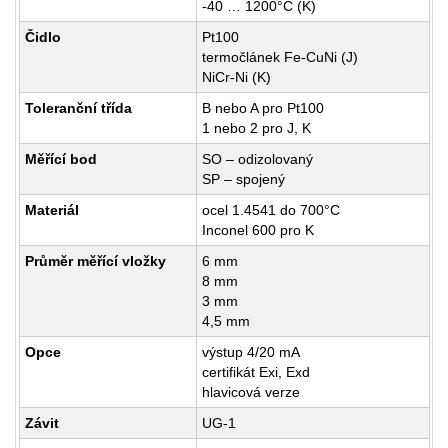
-40 … 1200°C (K)
Čidlo
Pt100
termočlánek Fe-CuNi (J)
NiCr-Ni (K)
Toleranční třída
B nebo A pro Pt100
1 nebo 2 pro J, K
Měřící bod
SO – odizolovaný
SP – spojený
Materiál
ocel 1.4541 do 700°C
Inconel 600 pro K
Průměr měřící vložky
6 mm
8 mm
3 mm
4,5 mm
Opce
výstup 4/20 mA
certifikát Exi, Exd
hlavicová verze
Závit
UG-1