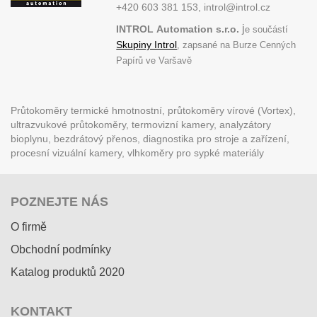
+420 603 381 153, introl@introl.cz
j
INTROL
Automation s.r.o.
e součástí
Skupiny Introl
, zapsané na Burze Cenných
Papírů ve Varšavě
Průtokoměry termické hmotnostní, průtokoměry vírové (Vortex),
ultrazvukové průtokoměry, termovizní kamery, analyzátory
bioplynu, bezdrátový přenos, diagnostika pro stroje a zařízení,
procesní vizuální kamery, vlhkoměry pro sypké materiály
POZNEJTE NÁS
O firmě
Obchodní podmínky
Katalog produktů 2020
KONTAKT