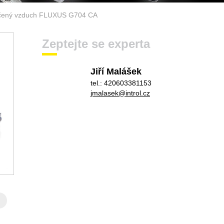
tlačený vzduch FLUXUS G704 CA
Zeptejte se experta
Jiří Malášek
tel.: 420603381153
jmalasek@introl.cz