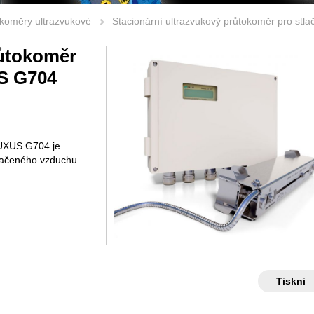
koměry ultrazvukové
Stacionární ultrazvukový průtokoměr pro s
růtokoměr
S G704
LUXUS G704 je
tlačeného vzduchu.
Tiskni