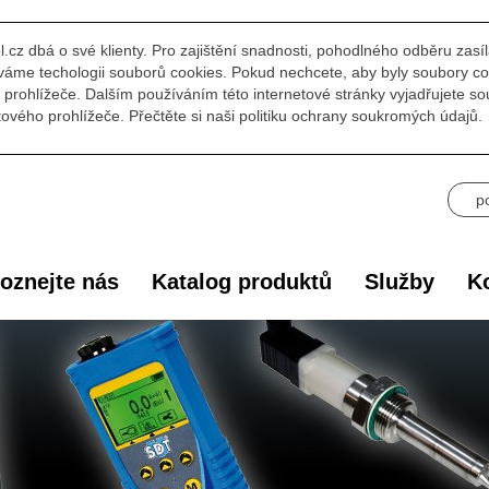
l.cz dbá o své klienty. Pro zajištění snadnosti, pohodlného odběru zasí
áme techologii souborů cookies. Pokud nechcete, aby byly soubory co
prohlížeče. Dalším používáním této internetové stránky vyjadřujete s
ového prohlížeče. Přečtěte si naši politiku ochrany soukromých údajů.
p
oznejte nás
Katalog produktů
Služby
Ko