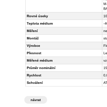
M
B
Rovné úseky
10
Teplota médium
-4
Měření
ne
Montáž
st
Výrobce
Fl
Přesnost
Le
Měřené médium
vz
Průměr nominální
15
Rychlost
0,
Schválení
A
návrat