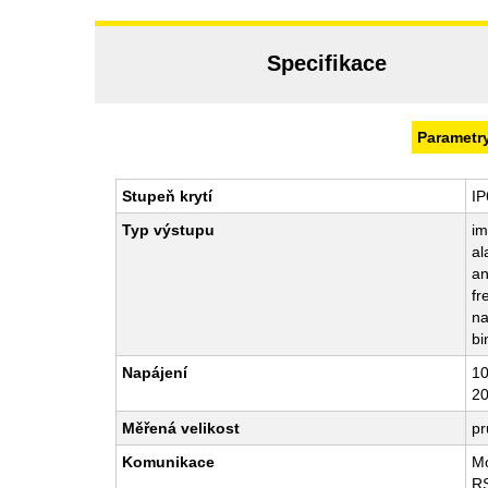
Specifikace
Parametr
Stupeň krytí
IP
Typ výstupu
im
al
an
fr
na
bi
Napájení
10
20
Měřená velikost
pr
Komunikace
M
R