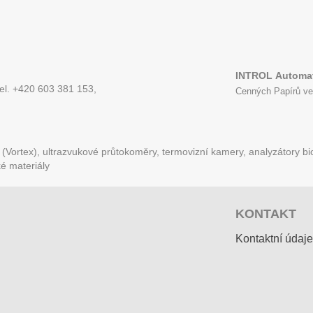
INTROL
Automat
tel. +420 603 381 153,
Cenných Papírů ve
Vortex), ultrazvukové průtokoměry, termovizní kamery, analyzátory bio
ké materiály
KONTAKT
Kontaktní údaje