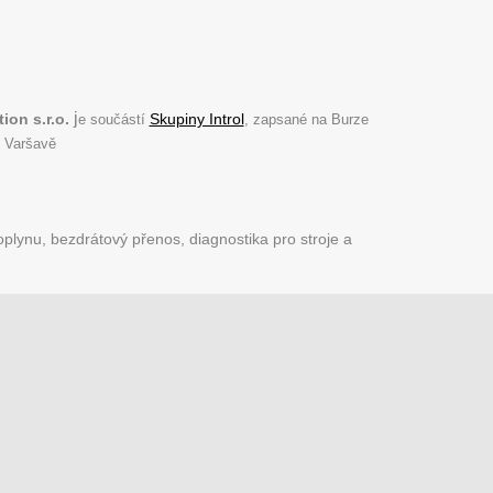
j
ion s.r.o.
Skupiny Introl
e součástí
, zapsané na Burze
 Varšavě
plynu, bezdrátový přenos, diagnostika pro stroje a