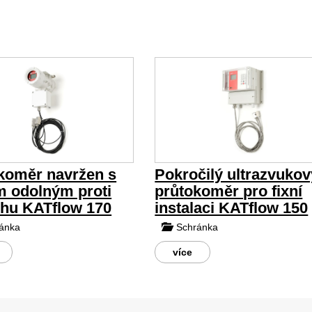
koměr navržen s
Pokročilý ultrazvukov
m odolným proti
průtokoměr pro fixní
hu KATflow 170
instalaci KATflow 150
ánka
Schránka
více