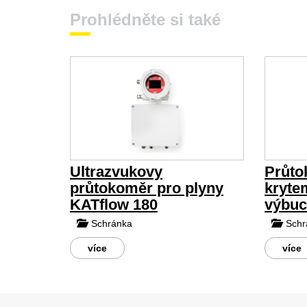
Prohlédněte si také
Ultrazvukovy
Průto
průtokoměr pro plyny
kryte
KATflow 180
výbuc
Schránka
Schr
více
více