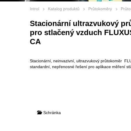
Introl
Katalog produktů
Průtokoměry
Průto
Stacionární ultrazvukový p
pro stlačený vzduch FLUXU
CA
Stacionární, neinvazivní, ultrazvukový průtokoměr F
standardní, nepřenosné řešení pro aplikace měření s
Schránka