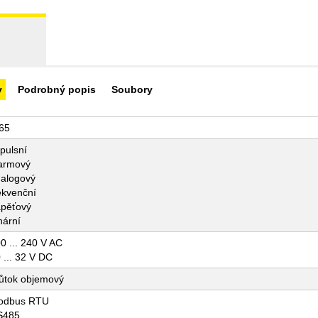
y
Podrobný popis
Soubory
65
pulsní
armový
alogový
ekvenční
pěťový
nární
0 ... 240 V AC
 ... 32 V DC
ůtok objemový
odbus RTU
S485