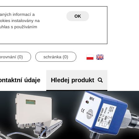
laných informací a
OK
okies instalovány na
ouhlas s používáním
orovnání (
0
)
schránka (
0
)
ntaktní údaje
Hledej produkt