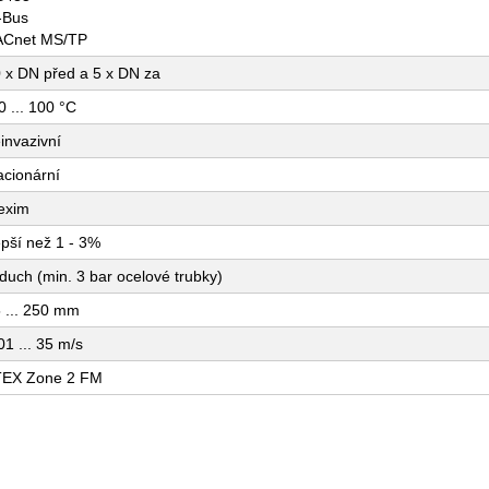
-Bus
ACnet MS/TP
 x DN před a 5 x DN za
0 ... 100 °C
invazivní
acionární
exim
pší než 1 - 3%
duch (min. 3 bar ocelové trubky)
 ... 250 mm
01 ... 35 m/s
TEX Zone 2 FM