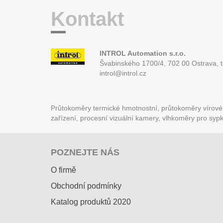
Kontakt
INTROL Automation s.r.o.
Švabinského 1700/4, 702 00 Ostrava,
introl@introl.cz
Průtokoměry termické hmotnostní, průtokoměry vírové (
zařízení, procesní vizuální kamery, vlhkoměry pro syp
POZNEJTE NÁS
O firmě
Obchodní podmínky
Katalog produktů 2020