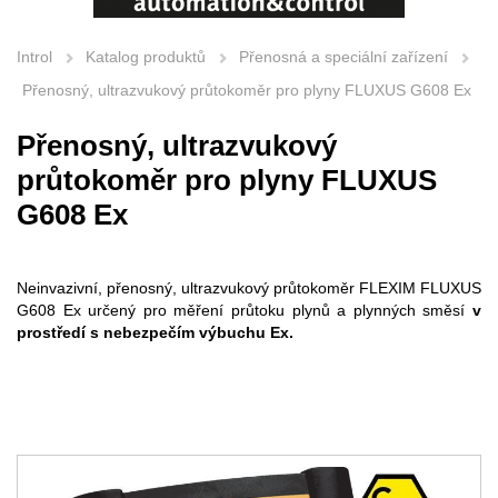
Introl
Katalog produktů
Přenosná a speciální zařízení
Přenosný, ultrazvukový průtokoměr pro plyny FLUXUS G608 Ex
Přenosný, ultrazvukový
průtokoměr pro plyny FLUXUS
G608 Ex
Neinvazivní, přenosný, ultrazvukový průtokoměr FLEXIM FLUXUS
G608 Ex určený pro měření průtoku plynů a plynných směsí
v
prostředí s nebezpečím výbuchu Ex.