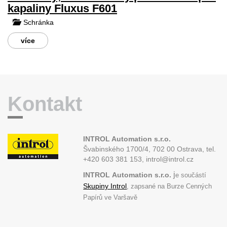
kapaliny Fluxus F601
Schránka
více
Kontakt
INTROL Automation s.r.o.
Švabinského 1700/4, 702 00 Ostrava,
tel.
+420 603 381 153, introl@introl.cz
j
INTROL
Automation s.r.o.
e součástí
Skupiny Introl
, zapsané na Burze Cenných
Papírů ve Varšavě