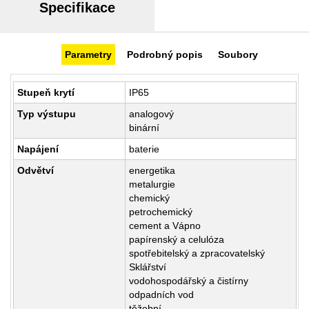
Specifikace
Parametry
Podrobný popis
Soubory
Stupeň krytí
IP65
Typ výstupu
analogový
binární
Napájení
baterie
Odvětví
energetika
metalurgie
chemický
petrochemický
cement a Vápno
papírenský a celulóza
spotřebitelský a zpracovatelský
Sklářství
vodohospodářský a čistírny
odpadních vod
těžební