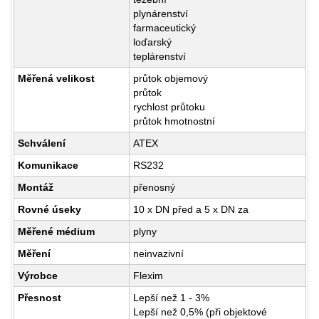
plynárenství
farmaceutický
loďarský
teplárenství
Měřená velikost
průtok objemový
průtok
rychlost průtoku
průtok hmotnostní
Schválení
ATEX
Komunikace
RS232
Montáž
přenosný
Rovné úseky
10 x DN před a 5 x DN za
Měřené médium
plyny
Měření
neinvazivní
Výrobce
Flexim
Přesnost
Lepší než 1 - 3%
Lepší než 0,5% (při objektové