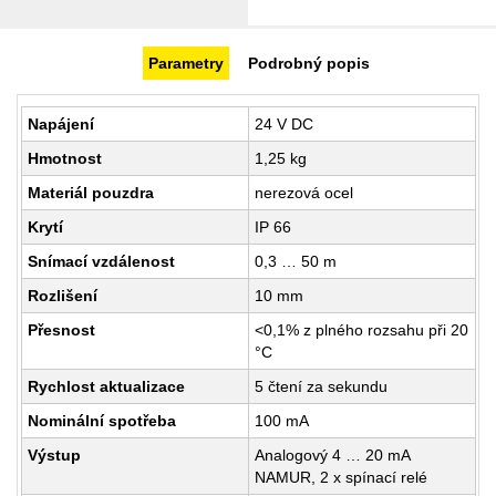
Parametry
Podrobný popis
Napájení
24 V DC
Hmotnost
1,25 kg
Materiál pouzdra
nerezová ocel
Krytí
IP 66
Snímací vzdálenost
0,3 … 50 m
Rozlišení
10 mm
Přesnost
<0,1% z plného rozsahu při 20
°C
Rychlost aktualizace
5 čtení za sekundu
Nominální spotřeba
100 mA
Výstup
Analogový 4 … 20 mA
NAMUR, 2 x spínací relé