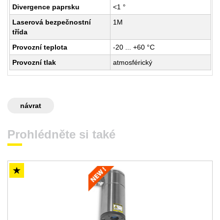
Divergence paprsku
<1 °
Laserová bezpečnostní
1M
třída
Provozní teplota
-20 ... +60 °C
Provozní tlak
atmosférický
návrat
Prohlédněte si také