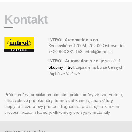
Kontakt
INTROL Automation s.r.o.
Švabinského 1700/4, 702 00 Ostrava,
tel.
+420 603 381 153, introl@introl.cz
j
INTROL
Automation s.r.o.
e součástí
Skupiny Introl
, zapsané na Burze Cenných
Papírů ve Varšavě
Průtokoměry termické hmotnostní, průtokoměry vírové (Vortex),
ultrazvukové průtokoměry, termovizní kamery, analyzátory
bioplynu, bezdrátový přenos, diagnostika pro stroje a zařízení,
procesní vizuální kamery, vlhkoměry pro sypké materiály