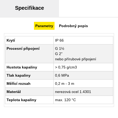
Specifikace
Parametry
Podrobný popis
Krytí
IP 66
Procesní připojení
G 1½
G 2"
nebo přírubové připojení
Hustota kapaliny
> 0,75 g/cm3
Tlak kapaliny
0,6 MPa
Měřící rozsah
0,2 m - 3 m
Materiál
nerezová ocel 1.4301
Teplota kapaliny
max. 120 °C