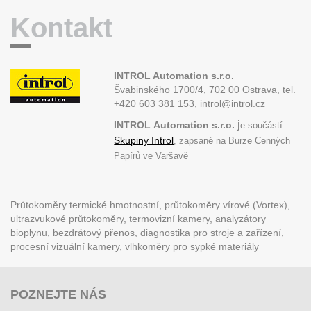
Kontakt
INTROL Automation s.r.o.
Švabinského 1700/4, 702 00 Ostrava,
tel.
+420 603 381 153, introl@introl.cz
j
INTROL
Automation s.r.o.
e součástí
Skupiny Introl
, zapsané na Burze Cenných
Papírů ve Varšavě
Průtokoměry termické hmotnostní, průtokoměry vírové (Vortex),
ultrazvukové průtokoměry, termovizní kamery, analyzátory
bioplynu, bezdrátový přenos, diagnostika pro stroje a zařízení,
procesní vizuální kamery, vlhkoměry pro sypké materiály
POZNEJTE NÁS