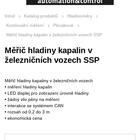
Introl
Katalog produktů
Hladinoměry
Kontinuální měření
Plovákové
Měřič hladiny kapalin v železničních vozech SSP
Měřič hladiny kapalin v
železničních vozech SSP
Měřič hladiny kapaliny v železničních vozech
• měření hladiny kapalin
• LED displej pro zobrazení úrovně hladiny
• žádný vliv pěny na měření
• interakce se systémem CAN
• rozsah od 0,2 do 3 m
• ekonomická cena