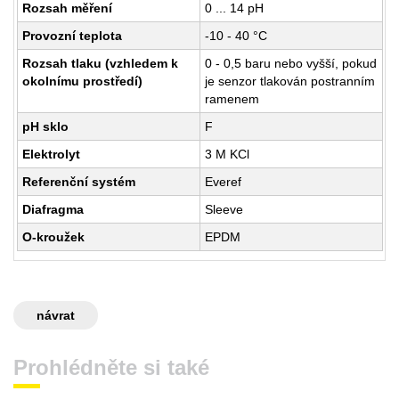
Rozsah měření
0 ... 14 pH
Provozní teplota
-10 - 40 °C
Rozsah tlaku (vzhledem k
0 - 0,5 baru nebo vyšší, pokud
okolnímu prostředí)
je senzor tlakován postranním
ramenem
pH sklo
F
Elektrolyt
3 M KCl
Referenční systém
Everef
Diafragma
Sleeve
O-kroužek
EPDM
návrat
Prohlédněte si také