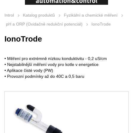
Introl
Katalog produktů
Fyzikální a chemické měření
pH a ORP (Oxidačně redukční potenciál)
IonoTrode
IonoTrode
• Měření pro extrémně nízkou konduktivitu - 0,2 uS/cm
• Nejstabilnější měření vody pro kotle v energetice
• Aplikace čisté vody (PW)
• Provozní podmínky až do 40C a 0,5 baru