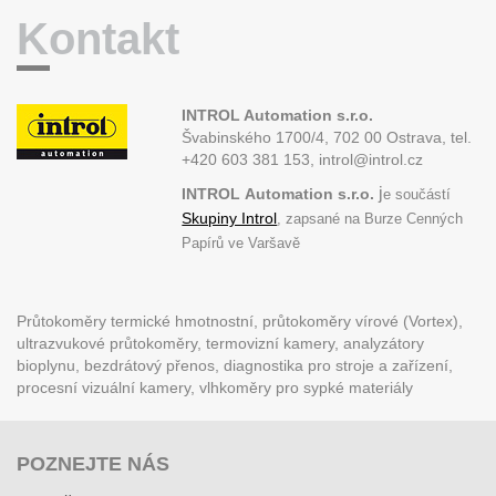
Kontakt
INTROL Automation s.r.o.
Švabinského 1700/4, 702 00 Ostrava,
tel.
+420 603 381 153, introl@introl.cz
j
INTROL
Automation s.r.o.
e součástí
Skupiny Introl
, zapsané na Burze Cenných
Papírů ve Varšavě
Průtokoměry termické hmotnostní, průtokoměry vírové (Vortex),
ultrazvukové průtokoměry, termovizní kamery, analyzátory
bioplynu, bezdrátový přenos, diagnostika pro stroje a zařízení,
procesní vizuální kamery, vlhkoměry pro sypké materiály
POZNEJTE NÁS