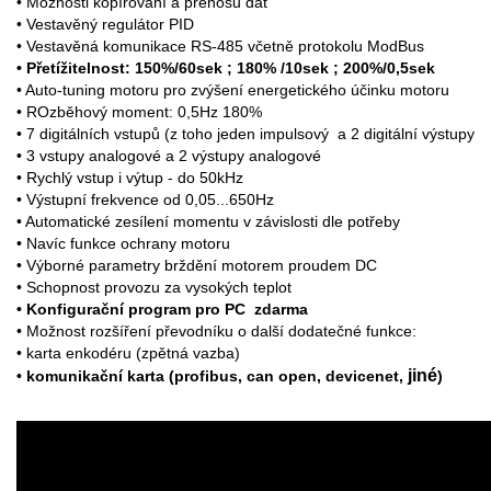
• Možnosti kopírování a přenosu dat
• Vestavěný regulátor PID
• Vestavěná komunikace RS-485 včetně protokolu ModBus
• Přetížitelnost: 150%/60sek ; 180% /10sek ; 200%/0,5sek
• Auto-tuning motoru pro zvýšení energetického účinku motoru
• ROzběhový moment: 0,5Hz 180%
• 7 digitálních vstupů (z toho jeden impulsový a 2 digitální výstupy
• 3 vstupy analogové a 2 výstupy analogové
• Rychlý vstup i výtup - do 50kHz
• Výstupní frekvence od 0,05...650Hz
• Automatické zesílení momentu v závislosti dle potřeby
• Navíc funkce ochrany motoru
• Výborné parametry brždění motorem proudem DC
• Schopnost provozu za vysokých teplot
• Konfigurační program pro PC zdarma
• Možnost rozšíření převodníku o další dodatečné funkce:
• karta enkodéru (zpětná vazba)
jiné
• komunikační karta (profibus, can open, devicenet,
)