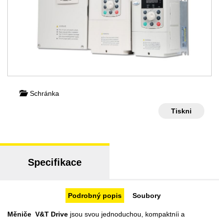
Schránka
Tiskni
Specifikace
Podrobný popis
Soubory
Měniče V&T Drive
jsou svou jednoduchou, kompaktníi a