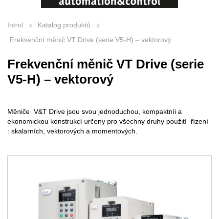
Introl
Katalog produktů
Frekvenční měnič VT Drive (serie V5-H) – vektorový
Frekvenční měnič VT Drive (serie
V5-H) – vektorový
Měniče V&T Drive jsou svou jednoduchou, kompaktníi a
ekonomickou konstrukcí určeny pro všechny druhy použití řízení
: skalarních, vektorových a momentových.