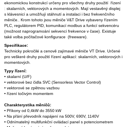
ekonomickou konstrukcí určeny pro všechny druhy použití řízení
: skalarních, vektorových a momentových. Mají vestavěný displej
s klávesnicí a umožňují stáhnutí a instalaci i bez frekvenčního
měniče.. Krom tohoto jsou měniče V&T Drive vybaveny řízením
PLC, regulátorem PID, komunikací modbus a funkcí sekvencéru
(možnost naprogramoání sekvencí frekvence v čase). Existuje
také volba počítačové konfigurace (freeware).
Specifikace:
Technicky pokročilé a cenově zajímavé měniče VT Drive. Určené
pro veškeré druhy použití řízení aplikací: skalarních, vektorových i
momentových.
Typy řízení:
• skalarní (U/F)
• vektorové bez čidla SVC (Sensorless Vector Control)
• vektorové se zpětnou vazbou
• řízení točivým momentem
Charakterystika měničů:
• Příkony od 0,4kW do 3550 kW
• Na přání převodník napájení na 500V, 690V, 1140V
• Odnímatelný multifunkční ovládací panel s potenciometrem