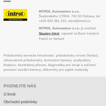
INTROL Automation s.r.o.
Švabinského 1700/4, 702 00 Ostrava,
tel.
+420 603 381 153, introl@introl.cz
j
INTROL
Automation s.r.o.
e součástí
Skupiny Introl
, zapsané na Burze Cenných
Papírů ve Varšavě
Průtokoměry termické hmotnostní, průtokoměry vírové (Vortex),
ultrazvukové průtokoměry, termovizní kamery, analyzátory
bioplynu, bezdrátový přenos, diagnostika pro stroje a zařízení,
procesní vizuální kamery, vlhkoměry pro sypké materiály
POZNEJTE NÁS
O firmě
Obchodní podmínky