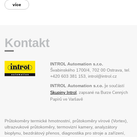
více
Kontakt
INTROL Automation s.r.o.
Švabinského 1700/4, 702 00 Ostrava,
tel.
+420 603 381 153, introl@introl.cz
j
INTROL
Automation s.r.o.
e součástí
Skupiny Introl
, zapsané na Burze Cenných
Papírů ve Varšavě
Průtokoměry termické hmotnostní, průtokoměry vírové (Vortex),
ultrazvukové průtokoměry, termovizní kamery, analyzátory
bioplynu, bezdrátový přenos, diagnostika pro stroje a zařízení,