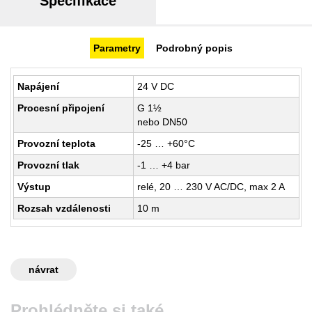
Specifikace
Parametry
Podrobný popis
Napájení
24 V DC
Procesní připojení
G 1½
nebo DN50
Provozní teplota
-25 … +60°C
Provozní tlak
-1 … +4 bar
Výstup
relé, 20 … 230 V AC/DC, max 2 A
Rozsah vzdálenosti
10 m
návrat
Prohlédněte si také