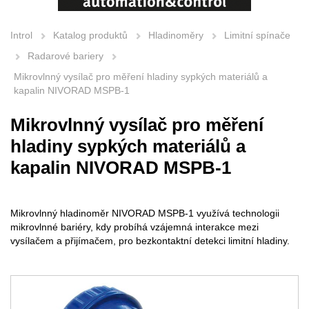
Introl
Katalog produktů
Hladinoměry
Limitní spínače
Radarové bariery
Mikrovlnný vysílač pro měření hladiny sypkých materiálů a
kapalin NIVORAD MSPB-1
Mikrovlnný vysílač pro měření
hladiny sypkých materiálů a
kapalin NIVORAD MSPB-1
Mikrovlnný hladinoměr NIVORAD MSPB-1 využívá technologii
mikrovlnné bariéry, kdy probíhá vzájemná interakce mezi
vysílačem a přijímačem, pro bezkontaktní detekci limitní hladiny.