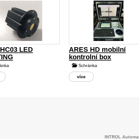
/HC03 LED
ARES HD mobilní
TING
kontrolní box
ánka
Schránka
více
INTROL
Automat