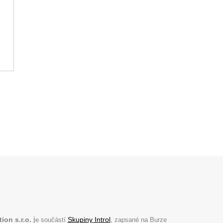
j
ion s.r.o.
Skupiny Introl
e součástí
, zapsané na Burze