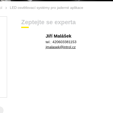
cí
LED osvětlovací systémy pro jaderné aplikace
Zeptejte se experta
Jiří Malášek
tel.: 420603381153
jmalasek@introl.cz