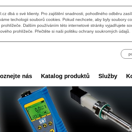
l.cz dbá o své klienty. Pro zajištění snadnosti, pohodlného odběru zasí
áme techologii souborů cookies. Pokud nechcete, aby byly soubory co
prohlížeče. Dalším používáním této internetové stránky vyjadřujete s
ového prohlížeče. Přečtěte si naši politiku ochrany soukromých údajů.
p
oznejte nás
Katalog produktů
Služby
Ko