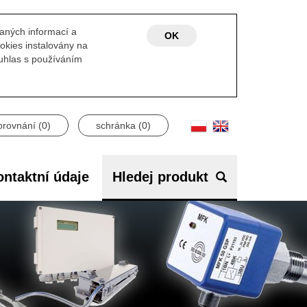
laných informací a
OK
okies instalovány na
ouhlas s používáním
orovnání (
0
)
schránka (
0
)
ntaktní údaje
Hledej produkt