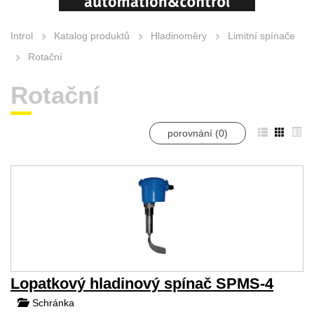
Introl
Katalog produktů
Hladinoměry
Limitní spínače
Rotační
Rotační
porovnání (
0
)
Lopatkový hladinový spínač SPMS-4
Schránka