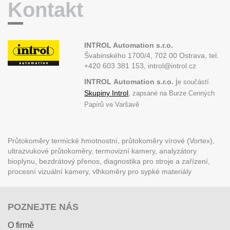
Kontakt
INTROL Automation s.r.o.
Švabinského 1700/4, 702 00 Ostrava,
tel.
+420 603 381 153, introl@introl.cz
j
INTROL
Automation s.r.o.
e součástí
Skupiny Introl
, zapsané na Burze Cenných
Papírů ve Varšavě
Průtokoměry termické hmotnostní, průtokoměry vírové (Vortex),
ultrazvukové průtokoměry, termovizní kamery, analyzátory
bioplynu, bezdrátový přenos, diagnostika pro stroje a zařízení,
procesní vizuální kamery, vlhkoměry pro sypké materiály
POZNEJTE NÁS
O firmě