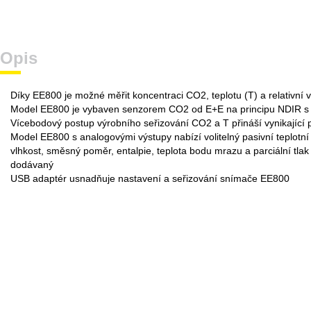
Opis
Díky EE800 je možné měřit koncentraci CO2, teplotu (T) a relativní
Model EE800 je vybaven senzorem CO2 od E+E na principu NDIR s duáln
Vícebodový postup výrobního seřizování CO2 a T přináší vynikající
Model EE800 s analogovými výstupy nabízí volitelný pasivní teplotn
vlhkost, směsný poměr, entalpie, teplota bodu mrazu a parciální tlak
dodávaný
USB adaptér usnadňuje nastavení a seřizování snímače EE800