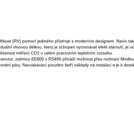
 vlhkost (RV) pomocí jediného přístroje s moderním designem. Navíc ta
í vlnovou délkou, který je schopen vyrovnávat efekt stárnutí, je odoln
 přesnost měření CO2 v celém pracovním teplotním rozsahu.
í senzor, zatímco EE800 s RS485 přináší možnost přes rozhraní Modbus
 vodní páry. Nacvakávací pouzdro šetří náklady na instalaci a je k dost