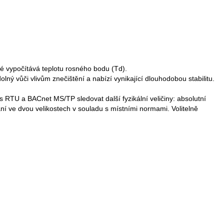
ké vypočítává teplotu rosného bodu (Td).
ý vůči vlivům znečištění a nabízí vynikající dlouhodobou stabilitu.
 RTU a BACnet MS/TP sledovat další fyzikální veličiny: absolutní
ání ve dvou velikostech v souladu s místními normami. Volitelně