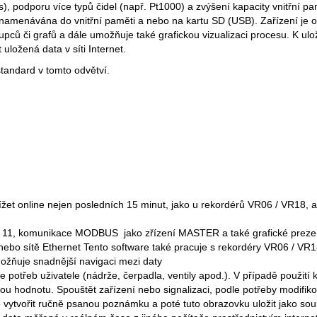
), podporu více typů čidel (např. Pt1000) a zvýšení kapacity vnitřní 
menávána do vnitřní paměti a nebo na kartu SD (USB). Zařízení je o
loupců či grafů a dále umožňuje také grafickou vizualizaci procesu. 
ložená data v síti Internet.
tandard v tomto odvětví.
ížet online nejen posledních 15 minut, jako u rekordérů VR06 / VR18,
 11, komunikace MODBUS jako zřízení MASTER a také grafické prezent
nebo sítě Ethernet Tento software také pracuje s rekordéry VR06 / VR
možňuje snadnější navigaci mezi daty
le potřeb uživatele (nádrže, čerpadla, ventily apod.). V případě použ
ádanou hodnotu. Spouštět zařízení nebo signalizaci, podle potřeby modifi
vytvořit ručně psanou poznámku a poté tuto obrazovku uložit jako soub