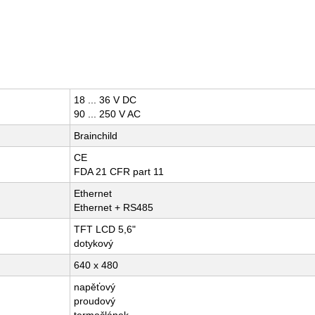
18 ... 36 V DC
90 ... 250 V AC
Brainchild
CE
FDA 21 CFR part 11
Ethernet
Ethernet + RS485
TFT LCD 5,6"
dotykový
640 x 480
napěťový
proudový