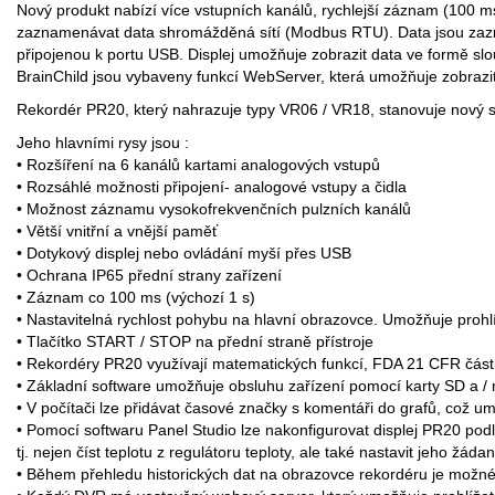
Nový produkt nabízí více vstupních kanálů, rychlejší záznam (100 ms
zaznamenávat data shromážděná sítí (Modbus RTU). Data jsou zazna
připojenou k portu USB. Displej umožňuje zobrazit data ve formě s
BrainChild jsou vybaveny funkcí WebServer, která umožňuje zobrazit u
Rekordér PR20, který nahrazuje typy VR06 / VR18, stanovuje nový s
Jeho hlavními rysy jsou :
• Rozšíření na 6 kanálů kartami analogových vstupů
• Rozsáhlé možnosti připojení- analogové vstupy a čidla
• Možnost záznamu vysokofrekvenčních pulzních kanálů
• Větší vnitřní a vnější paměť
• Dotykový displej nebo ovládání myší přes USB
• Ochrana IP65 přední strany zařízení
• Záznam co 100 ms (výchozí 1 s)
• Nastavitelná rychlost pohybu na hlavní obrazovce. Umožňuje prohl
• Tlačítko START / STOP na přední straně přístroje
• Rekordéry PR20 využívají matematických funkcí, FDA 21 CFR část
• Základní software umožňuje obsluhu zařízení pomocí karty SD a / 
• V počítači lze přidávat časové značky s komentáři do grafů, což u
• Pomocí softwaru Panel Studio lze nakonfigurovat displej PR20 pod
tj. nejen číst teplotu z regulátoru teploty, ale také nastavit jeho ž
• Během přehledu historických dat na obrazovce rekordéru je možné 