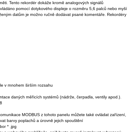
paměti. Tento rekordér dokáže kromě analogových signálů
vládáno pomocí dotykového displeje o rozměru 5,6 palců nebo myší
K uloženým datům je možno ručně dodávat psané komentáře. Rekordéry
 ale v mnohem širším rozsahu
ace daných měřicích systémů (nádrže, čerpadla, ventily apod.).
18
ití komunikace MODBUS z tohoto panelu můžete také ovládat zařízení,
kovat barvy poplachů a úrovně jejich spouštění
or * .jpg