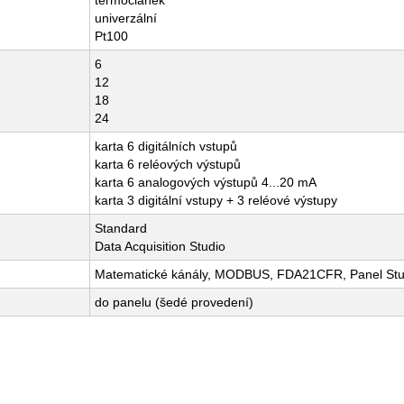
termočlánek
univerzální
Pt100
6
12
18
24
karta 6 digitálních vstupů
karta 6 reléových výstupů
karta 6 analogových výstupů 4...20 mA
karta 3 digitální vstupy + 3 reléové výstupy
Standard
Data Acquisition Studio
Matematické kánály, MODBUS, FDA21CFR, Panel Stu
do panelu (šedé provedení)